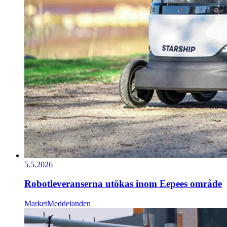
5.5.2026
Robotleveranserna utökas inom Eepees område
Market
Meddelanden