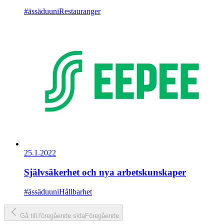
#ässäduuni
Restauranger
25.1.2022
Självsäkerhet och nya arbetskunskaper
#ässäduuni
Hållbarhet
Gå till föregående sida
Föregående