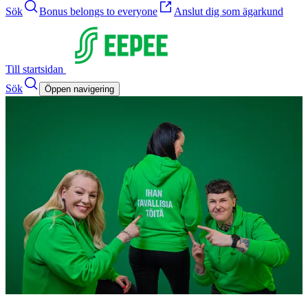
Sök
Bonus belongs to everyone
Anslut dig som ägarkund
Till startsidan
Sök
Öppen navigering