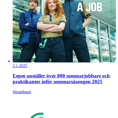
2.1.2025
Eepee anställer över 800 sommarjobbare och
praktikanter inför sommarsäsongen 2025
#ässäduuni