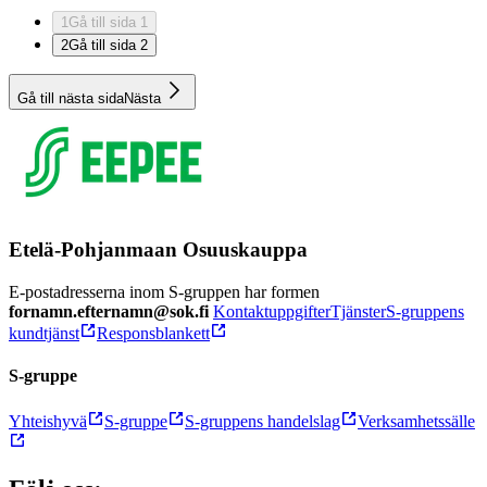
1
Gå till sida 1
2
Gå till sida 2
Gå till nästa sida
Nästa
Etelä-Pohjanmaan Osuuskauppa
E-postadresserna inom S-gruppen har formen
fornamn.efternamn@sok.fi
Kontaktuppgifter
Tjänster
S-gruppens
kundtjänst
Responsblankett
S-gruppe
Yhteishyvä
S-gruppe
S-gruppens handelslag
Verksamhetssälle