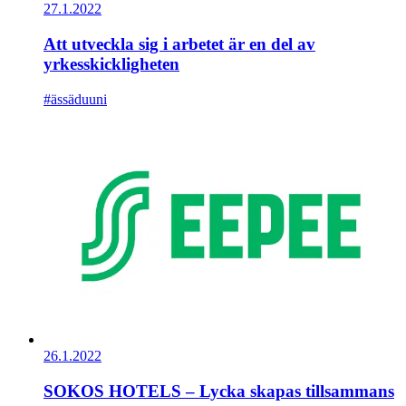
27.1.2022
Att utveckla sig i arbetet är en del av
yrkesskickligheten
#ässäduuni
26.1.2022
SOKOS HOTELS – Lycka skapas tillsammans