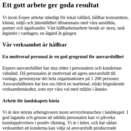
Ett gott arbete ger goda resultat
Vi inom Eepee arbetar ständigt för lokal välfärd, hållbar konsumtion,
klimat, miljö och jämställdhet tillsammans med våra anställda,
partner och ägarkunder. Vårt hållbarhetsarbete består av stora, små
åtgärder i vardagen, en åtgärd åt gången.
Vår verksamhet är hållbar
En motiverad personal är en god grogrund för ansvarsfullhet
Eepees ansvarsfullhet har sina rötter i personalens och kundernas
välstånd. Då personalen är motiverad att agera ansvarsfullt till
vardags, genomsyrar det hela organisationen på 1 200 personer.
Ansvarsfullheten har hos oss blivit en inarbetad, etiskt högtstående
verksamhetskultur, som styr våra val med miljön i åtanke.
Arbete för landskapets bästa
Vi är den största arbetsgivaren inom servicebranschen i landskapet. I
god laganda och genom att utbilda personalen kan vi påverka
kundupplevelsen i positiv riktning. Vi är i tiden, och har sådan
verksamhet att kunderna kan välja så ansvarsfullt producerade