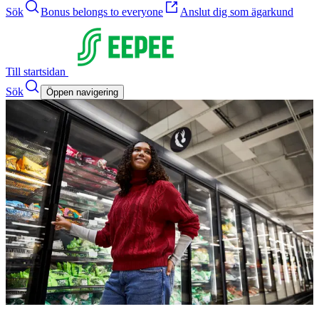
Sök
Bonus belongs to everyone
Anslut dig som ägarkund
Till startsidan
Sök
Öppen navigering