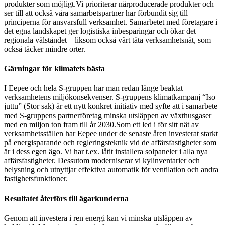
produkter som möjligt.Vi prioriterar närproducerade produkter och
ser till att också våra samarbetspartner har förbundit sig till
principerna för ansvarsfull verksamhet. Samarbetet med företagare i
det egna landskapet ger logistiska inbesparingar och ökar det
regionala välståndet – liksom också vårt täta verksamhetsnät, som
också täcker mindre orter.
Gärningar för klimatets bästa
I Eepee och hela S-gruppen har man redan länge beaktat
verksamhetens miljökonsekvenser. S-gruppens klimatkampanj “Iso
juttu” (Stor sak) är ett nytt konkret initiativ med syfte att i samarbete
med S-gruppens partnerföretag minska utsläppen av växthusgaser
med en miljon ton fram till år 2030.Som ett led i för sitt nät av
verksamhetsställen har Eepee under de senaste åren investerat starkt
på energisparande och regleringsteknik vid de affärsfastigheter som
är i dess egen ägo. Vi har t.ex. låtit installera solpaneler i alla nya
affärsfastigheter. Dessutom moderniserar vi kylinventarier och
belysning och utnyttjar effektiva automatik för ventilation och andra
fastighetsfunktioner.
Resultatet återförs till ägarkunderna
Genom att investera i ren energi kan vi minska utsläppen av