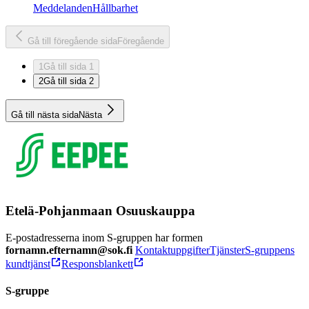
Meddelanden
Hållbarhet
Gå till föregående sida
Föregående
1
Gå till sida 1
2
Gå till sida 2
Gå till nästa sida
Nästa
Etelä-Pohjanmaan Osuuskauppa
E-postadresserna inom S-gruppen har formen
fornamn.efternamn@sok.fi
Kontaktuppgifter
Tjänster
S-gruppens
kundtjänst
Responsblankett
S-gruppe