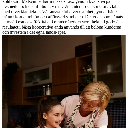
koldioxid. Matsvinnet har minskats t.ex. genom kvällsrea på
livsmedel och distribution av mat. Vi hanterar och sorterar avfall
med utvecklad teknik.Vår ansvarsfulla verksamhet gynnar både
människorna, miljön och affärsverksamheten. Det goda som tjänats
in med kostnadseffektivitet kommer åter det stora hela till godo då
resultatet i bästa kooperativa anda används till att belöna kunderna
och investera i det egna landskapet.