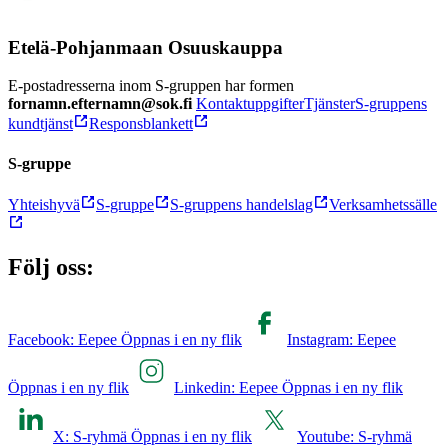
Etelä-Pohjanmaan Osuuskauppa
E-postadresserna inom S-gruppen har formen
fornamn.efternamn@sok.fi
Kontaktuppgifter
Tjänster
S-gruppens
kundtjänst
Responsblankett
S-gruppe
Yhteishyvä
S-gruppe
S-gruppens handelslag
Verksamhetssälle
Följ oss:
Facebook: Eepee Öppnas i en ny flik
Instagram: Eepee
Öppnas i en ny flik
Linkedin: Eepee Öppnas i en ny flik
X: S-ryhmä Öppnas i en ny flik
Youtube: S-ryhmä