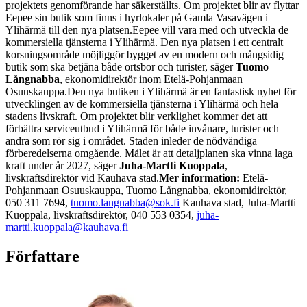
projektets genomförande har säkerställts. Om projektet blir av flyttar
Eepee sin butik som finns i hyrlokaler på Gamla Vasavägen i
Ylihärmä till den nya platsen.
Eepee vill vara med och utveckla de
kommersiella tjänsterna i Ylihärmä. Den nya platsen i ett centralt
korsningsområde möjliggör bygget av en modern och mångsidig
butik som ska betjäna både ortsbor och turister, säger
Tuomo
Långnabba
, ekonomidirektör inom Etelä-Pohjanmaan
Osuuskauppa.
Den nya butiken i Ylihärmä är en fantastisk nyhet för
utvecklingen av de kommersiella tjänsterna i Ylihärmä och hela
stadens livskraft. Om projektet blir verklighet kommer det att
förbättra serviceutbud i Ylihärmä för både invånare, turister och
andra som rör sig i området. Staden inleder de nödvändiga
förberedelserna omgående. Målet är att detaljplanen ska vinna laga
kraft under år 2027, säger
Juha-Martti Kuoppala
,
livskraftsdirektör vid Kauhava stad.
Mer information:
Etelä-
Pohjanmaan Osuuskauppa, Tuomo Långnabba, ekonomidirektör,
050 311 7694,
tuomo.langnabba@sok.fi
Kauhava stad, Juha-Martti
Kuoppala, livskraftsdirektör, 040 553 0354,
juha-
martti.kuoppala@kauhava.fi
Författare