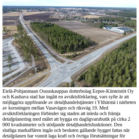
Etelä-Pohjanmaan Osuuskauppas dotterbolag Eepee-Kiinteistöt Oy
och Kauhava stad har ingått en avsiktsförklaring, vars syfte är att
möjliggöra uppförande av detaljhandelstjänster i Ylihärmä i närheten
av korsningen mellan Vasa­vägen och riksväg 19.
Med
avsiktsförklaringen förbinder sig staden att inleda och främja
detaljplanering med målet att bygga en dagligvarubutik på cirka 2
000 kvadratmeter och stödjande detaljhandelsfunktioner. Den
slutliga markaffären ingås och besluten gällande bygget fattas när
detaljplanen har vunnit laga kraft och övriga förutsättningar för