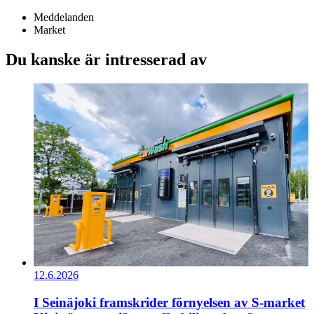
Meddelanden
Market
Du kanske är intresserad av
12.6.2026
I Seinäjoki framskrider förnyelsen av S-market