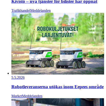
Kivistö – nya tjänster för bilister har öppnat
Trafikhandel
Meddelanden
5.5.2026
Robotleveranserna utökas inom Eepees område
Market
Meddelanden