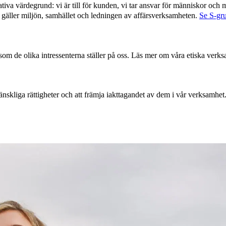
va värdegrund: vi är till för kunden, vi tar ansvar för människor och m
m gäller miljön, samhället och ledningen av affärsverksamheten.
Se S-gr
om de olika intressenterna ställer på oss. Läs mer om våra etiska verks
 mänskliga rättigheter och att främja iakttagandet av dem i vår verksamhe