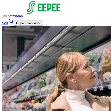
Till startsidan
Sök
Öppen navigering