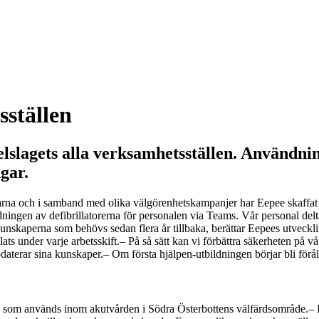
sställen
delslagets alla verksamhetsställen. Användnin
gar.
garna och i samband med olika välgörenhetskampanjer har Eepee skaffat n
ndningen av defibrillatorerna för personalen via Teams. Vår personal de
unskaperna som behövs sedan flera år tillbaka, berättar Eepees utveckl
ats under varje arbetsskift.
– På så sätt kan vi förbättra säkerheten på v
pdaterar sina kunskaper.
– Om första hjälpen-utbildningen börjar bli förål
g som används inom akutvården i Södra Österbottens välfärdsområde.
– 