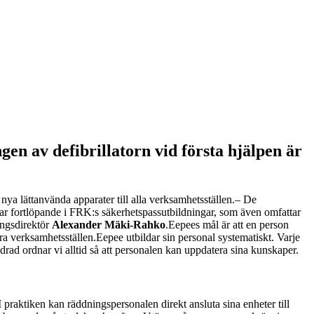
gen av defibrillatorn vid första hjälpen är
ya lättanvända apparater till alla verksamhetsställen.
– De
ltar fortlöpande i FRK:s säkerhetspassutbildningar, som även omfattar
ingsdirektör
Alexander Mäki-Rahko
.
Eepees mål är att en person
åra verksamhetsställen.
Eepee utbildar sin personal systematiskt. Varje
drad ordnar vi alltid så att personalen kan uppdatera sina kunskaper.
I praktiken kan räddningspersonalen direkt ansluta sina enheter till