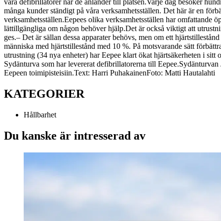
våra defibrillatorer när de anländer till platsen.
Varje dag besöker hundr
många kunder ständigt på våra verksamhetsställen. Det här är en förbä
verksamhetsställen.
Eepees olika verksamhetsställen har omfattande öppe
lättillgängliga om någon behöver hjälp.
Det är också viktigt att utrust
ges.
– Det är sällan dessa apparater behövs, men om ett hjärtstillestånd
människa med hjärtstillestånd med 10 %. På motsvarande sätt förbättr
utrustning (34 nya enheter) har Eepee klart ökat hjärtsäkerheten i sitt
Sydänturva som har levererat defibrillatorerna till Eepee.
Sydänturvan J
Eepeen toimipisteisiin.
Text: Harri Puhakainen
Foto: Matti Hautalahti
KATEGORIER
Hållbarhet
Du kanske är intresserad av