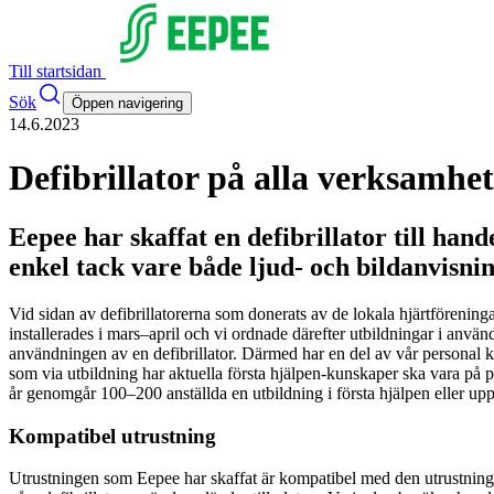
Till startsidan
Sök
Öppen navigering
14.6.2023
Defibrillator på alla verksamhet
Eepee har skaffat en defibrillator till han
enkel tack vare både ljud- och bildanvisnin
Vid sidan av defibrillatorerna som donerats av de lokala hjärtförenin
installerades i mars–april och vi ordnade därefter utbildningar i anvä
användningen av en defibrillator. Därmed har en del av vår personal k
som via utbildning har aktuella första hjälpen-kunskaper ska vara på pl
år genomgår 100–200 anställda en utbildning i första hjälpen eller up
Kompatibel utrustning
Utrustningen som Eepee har skaffat är kompatibel med den utrustnin