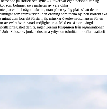
 beroende på storlek och syfte.
– Utöver vår egen personal rör sig
or som befinner sig i närheten av våra olika
nte placerade i något bakrum, utan på en synlig plats så att de är
nvisningar som framskrider i den ordning som första hjälpen korrekt ska
rje minut utan korrekt första hjälp minskar överlevnadschansen för en
ator avsevärt överlevnadsmöjligheterna. Med en så stor mängd
illatorregistret defi.fi, säger
Teemu Piispanen
från organisationen
ha Saloselle, jonka edustama yritys on toimittanut defibrillaattorit