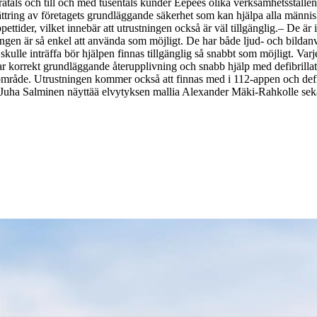
atals och till och med tusentals kunder Eepees olika verksamhetsställen
ttring av företagets grundläggande säkerhet som kan hjälpa alla människ
ttider, vilket innebär att utrustningen också är väl tillgänglig.
– De är i
ningen är så enkel att använda som möjligt. De har både ljud- och bilda
 skulle inträffa bör hjälpen finnas tillgänglig så snabbt som möjligt. Va
ar korrekt grundläggande återupplivning och snabb hjälp med defibrill
 område. Utrustningen kommer också att finnas med i 112-appen och defibr
uha Salminen näyttää elvytyksen mallia Alexander Mäki-Rahkolle sekä Ju