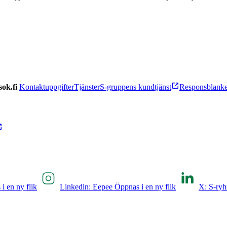
ok.fi
Kontaktuppgifter
Tjänster
S-gruppens kundtjänst
Responsblanke
i en ny flik
Linkedin: Eepee Öppnas i en ny flik
X: S-ryh