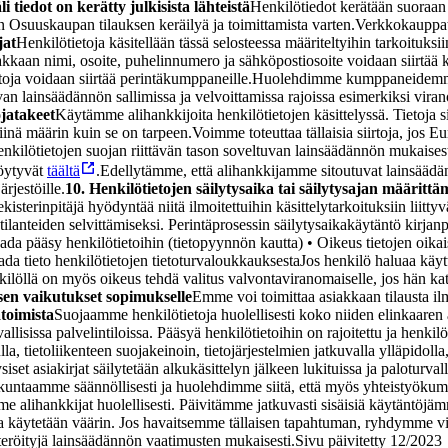
i tiedot on kerätty julkisista lähteistä
Henkilötiedot kerätään suoraan
Osuuskaupan tilauksen keräilyä ja toimittamista varten.
Verkkokauppati
jat
Henkilötietoja käsitellään tässä selosteessa määriteltyihin tarkoituks
kkaan nimi, osoite, puhelinnumero ja sähköpostiosoite voidaan siirtää k
toja voidaan siirtää perintäkumppaneille.
Huolehdimme kumppaneidemme he
 lainsäädännön sallimissa ja velvoittamissa rajoissa esimerkiksi viran
ojatakeet
Käytämme alihankkijoita henkilötietojen käsittelyssä. Tietoja
siinä määrin kuin se on tarpeen.
Voimme toteuttaa tällaisia siirtoja, jos
henkilötietojen suojan riittävän tason soveltuvan lainsäädännön mukais
öytyvät
täältä
.
Edellytämme, että alihankkijamme sitoutuvat lainsäädän
ärjestöille.
10. Henkilötietojen säilytysaika tai säilytysajan määrittäm
ekisterinpitäjä hyödyntää niitä ilmoitettuihin käsittelytarkoituksiin liitty
lanteiden selvittämiseksi. Perintäprosessin säilytysaikakäytäntö kirjanpi
aada pääsy henkilötietoihin (tietopyynnön kautta) • Oikeus tietojen oika
aada tieto henkilötietojen tietoturvaloukkauksesta
Jos henkilö haluaa käytt
ilöllä on myös oikeus tehdä valitus valvontaviranomaiselle, jos hän kats
sen vaikutukset sopimukselle
Emme voi toimittaa asiakkaan tilausta ilm
atoimista
Suojaamme henkilötietoja huolellisesti koko niiden elinkaaren a
llisissa palvelintiloissa. Pääsyä henkilötietoihin on rajoitettu ja henkilö
a, tietoliikenteen suojakeinoin, tietojärjestelmien jatkuvalla ylläpidolla
ysiset asiakirjat säilytetään alkukäsittelyn jälkeen lukituissa ja paloturv
lökuntaamme säännöllisesti ja huolehdimme siitä, että myös yhteistyök
e alihankkijat huolellisesti. Päivitämme jatkuvasti sisäisiä käytäntöjä
etoja käytetään väärin. Jos havaitsemme tällaisen tapahtuman, ryhdymme 
teröityjä lainsäädännön vaatimusten mukaisesti.
Sivu päivitetty 12/2023