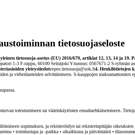
ustoiminnan tietosuojaseloste
tietosuoja-asetus (EU) 2016/679, artiklat 12, 13, 14 ja 19. Päi
ppatori 1-3 F-rappu, 60100 Seinäjoki Y-tunnus: 0567671-2 S-ryhmän a
steriasioiden yhteystiedot
eepee.tietosuoja@sok.fi
4. Henkilötietojen k
iden ja virhetilanteiden selvittämiseen. S-kauppojen maksamattomien epä
aupassa.
keusturvan toteutumiseen tai väärinkäytösten ennaltaehkäisemiseen. Tietoj
löimiseen sopimuksen, ja rekisteröidyn tai rekisterinpitäjän oikeuksien 
summa • toimitustapa ja -paikka • aikaikkuna ja päivämäärä • tilausnumer