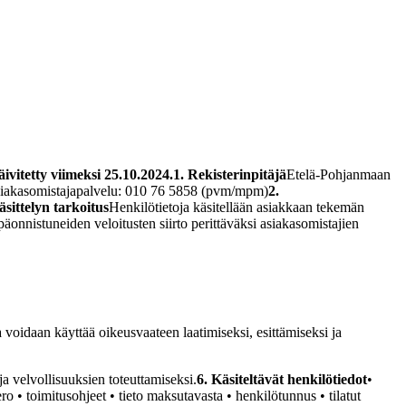
vitetty viimeksi 25.10.2024.
1. Rekisterinpitäjä
Etelä-Pohjanmaan
siakasomistajapalvelu: 010 76 5858 (pvm/mpm)
2.
äsittelyn tarkoitus
Henkilötietoja käsitellään asiakkaan tekemän
onnistuneiden veloitusten siirto perittäväksi asiakasomistajien
a voidaan käyttää oikeusvaateen laatimiseksi, esittämiseksi ja
ja velvollisuuksien toteuttamiseksi.
6. Käsiteltävät henkilötiedot
•
o • toimitusohjeet • tieto maksutavasta • henkilötunnus • tilatut