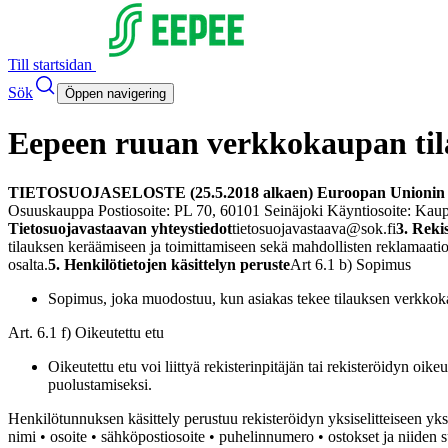
Till startsidan
Sök
Öppen navigering
Eepeen ruuan verkkokaupan tila
TIETOSUOJASELOSTE (25.5.2018 alkaen) Euroopan Unionin yleinen 
Osuuskauppa Postiosoite: PL 70, 60101 Seinäjoki Käyntiosoite: Kau
Tietosuojavastaavan yhteystiedot
tietosuojavastaava@sok.fi
3. Reki
tilauksen keräämiseen ja toimittamiseen sekä mahdollisten reklamaatio
osalta.
5. Henkilötietojen käsittelyn peruste
Art 6.1 b) Sopimus
Sopimus, joka muodostuu, kun asiakas tekee tilauksen verkkok
Art. 6.1 f) Oikeutettu etu
Oikeutettu etu voi liittyä rekisterinpitäjän tai rekisteröidyn oi
puolustamiseksi.
Henkilötunnuksen käsittely perustuu rekisteröidyn yksiselitteiseen yksi
nimi • osoite • sähköpostiosoite • puhelinnumero • ostokset ja niiden 