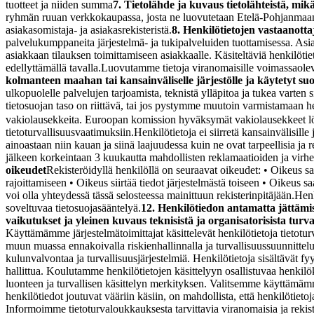
tuotteet ja niiden summa
7. Tietolähde ja kuvaus tietolähteistä, mikäl
ryhmän ruuan verkkokaupassa, josta ne luovutetaan Etelä-Pohjanmaan 
asiakasomistaja- ja asiakasrekisteristä.
8. Henkilötietojen vastaanotta
palvelukumppaneita järjestelmä- ja tukipalveluiden tuottamisessa. Asia
asiakkaan tilauksen toimittamiseen asiakkaalle. Käsiteltäviä henkilötie
edellyttämällä tavalla.
Luovutamme tietoja viranomaisille voimassaolevan
kolmanteen maahan tai kansainväliselle järjestölle ja käytetyt su
ulkopuolelle palvelujen tarjoamista, teknistä ylläpitoa ja tukea varten 
tietosuojan taso on riittävä, tai jos pystymme muutoin varmistamaan 
vakiolausekkeita. Euroopan komission hyväksymät vakiolausekkeet l
tietoturvallisuusvaatimuksiin.
Henkilötietoja ei siirretä kansainvälisille j
ainoastaan niin kauan ja siinä laajuudessa kuin ne ovat tarpeellisia ja r
jälkeen korkeintaan 3 kuukautta mahdollisten reklamaatioiden ja virheti
oikeudet
Rekisteröidyllä henkilöllä on seuraavat oikeudet: • Oikeus s
rajoittamiseen • Oikeus siirtää tiedot järjestelmästä toiseen • Oikeus s
voi olla yhteydessä tässä selosteessa mainittuun rekisterinpitäjään.
Henk
soveltuvaa tietosuojasääntelyä.
12. Henkilötiedon antamatta jättämi
vaikutukset ja yleinen kuvaus teknisistä ja organisatorisista turv
Käyttämämme järjestelmätoimittajat käsittelevät henkilötietoja tietoturva
muun muassa ennakoivalla riskienhallinnalla ja turvallisuussuunnittelull
kulunvalvontaa ja turvallisuusjärjestelmiä. Henkilötietoja sisältävät fy
hallittua. Koulutamme henkilötietojen käsittelyyn osallistuvaa henki
luonteen ja turvallisen käsittelyn merkityksen. Valitsemme käyttämämm
henkilötiedot joutuvat vääriin käsiin, on mahdollista, että henkilöti
Informoimme tietoturvaloukkauksesta tarvittavia viranomaisia ja rekis