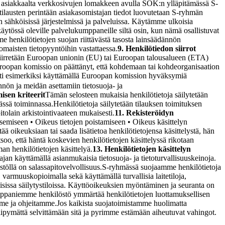
 asiakkaalta verkkosivujen lomakkeen avulla SOK:n ylläpitämässä S-
lausten perintään asiakasomistajan tiedot luovutetaan S-ryhmän
iin sähköisissä järjestelmissä ja palveluissa. Käytämme ulkoisia
äytössä oleville palvelukumppaneille siltä osin, kun nämä osallistuvat
nkilötietojen suojan riittävästä tasosta lainsäädännön
omaisten tietopyyntöihin vastattaessa.
9. Henkilötiedon siirrot
 siirretään Euroopan unionin (EU) tai Euroopan talousalueen (ETA)
 Euroopan komissio on päättänyt, että kohdemaan tai kohdeorganisaation
esti esimerkiksi käyttämällä Euroopan komission hyväksymiä
nön ja meidän asettamiin tietosuoja- ja
isen kriteerit
Tämän selosteen mukaisia henkilötietoja säilytetään
vässä toiminnassa.
Henkilötietoja säilytetään tilauksen toimituksen
tolain arkistointivaateen mukaisesti.
11. Rekisteröidyn
isemiseen • Oikeus tietojen poistamiseen • Oikeus käsittelyn
ää oikeuksiaan tai saada lisätietoa henkilötietojensa käsittelystä, hän
oo, että häntä koskevien henkilötietojen käsittelyssä rikotaan
an henkilötietojen käsittelyä.
13. Henkilötietojen käsittelyn
jan käyttämällä asianmukaisia tietosuoja- ja tietoturvallisuuskeinoja.
stöllä on salassapitovelvollisuus.
S-ryhmässä suojaamme henkilötietoja
, varmuuskopioimalla sekä käyttämällä turvallisia laitetiloja,
allisissa säilytystiloissa. Käyttöoikeuksien myöntäminen ja seuranta on
umppaniemme henkilöstö ymmärtää henkilötietojen luottamuksellisen
mme ja ohjeitamme.
Jos kaikista suojatoimistamme huolimatta
viipymättä selvittämään sitä ja pyrimme estämään aiheutuvat vahingot.