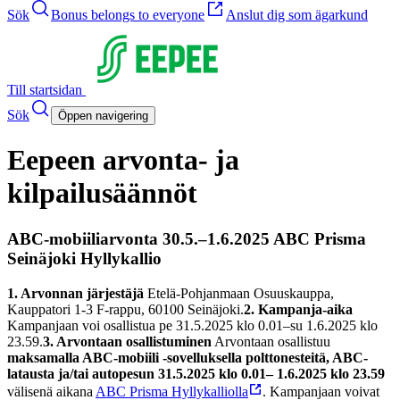
Sök
Bonus belongs to everyone
Anslut dig som ägarkund
Till startsidan
Sök
Öppen navigering
Eepeen arvonta- ja
kilpailusäännöt
ABC-mobiiliarvonta 30.5.–1.6.2025 ABC Prisma
Seinäjoki Hyllykallio
1. Arvonnan järjestäjä
Etelä-Pohjanmaan Osuuskauppa,
Kauppatori 1-3 F-rappu, 60100 Seinäjoki.
2. Kampanja-aika
Kampanjaan voi osallistua pe 31.5.2025 klo 0.01–su 1.6.2025 klo
23.59.
3. Arvontaan osallistuminen
Arvontaan osallistuu
maksamalla ABC-mobiili -sovelluksella polttonesteitä, ABC-
latausta ja/tai autopesun 31.5.2025 klo 0.01– 1.6.2025 klo 23.59
välisenä aikana
ABC Prisma Hyllykalliolla
. Kampanjaan voivat