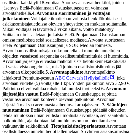
osallistua kaikki yli 18-vuotiaat Suomessa asuvat henkilöt, joiden
jäsenyys Etelä-Pohjanmaan Osuuskaupassa on voimassa
arvontahetkellä.
4. Arvonnan suorittaminen ja voittajan
julkistaminen
Voittajalle ilmoitetaan voitosta henkilökohtaisesti
asiakasomistajatiedoissa olevien yhteystietojen mukaan soittamalla.
Mikäli voittajaa ei tavoiteta 3 vrk:n aikana, voitto mitätöityy.
Voittajan nimi saatetaan julkaista Etelä-Pohjanmaan Osuuskaupan
omissa medioissa sekä sosiaalisessa mediassa.
Arvonta suoritetaan
Etelä-Pohjanmaan Osuuskaupan ja SOK Median toimesta.
Arvontaan osallistumisajan ulkopuolella tai muutoin annettujen
ohjeiden vastaisesti saapuneita osallistumisilmoituksia ei huomioida.
Arvonnan järjestäjä ei vastaa mahdollisista tietoliikennekatkoksista
tai vastaavista ongelmista, mistä johtuen osallistumisilmoitus jää
arvonnan ulkopuolelle.
5. Arvontapalkinto
Arvontapalkinto
lahjakortti Premium-pesuun
ABC Carwash Hyllykalliolle
, joka
arvotaan viidelle (5) voittajalle 1 kpl. Yhden palkinnon arvo 32,90 €.
Palkintoa ei voi vaihtaa rahaksi tai muuksi tuotteeksi.
6. Arvonnan
järjestäjän vastuu
Etelä-Pohjanmaan Osuuskauppa rajoittaa
vastuunsa arvonnan kohteena olevaan palkintoon. Arvonnan
järjestäjä maksaa arvonnasta aiheutuvat arpajaisverot.
7. Sääntöjen
muuttaminen
Etelä-Pohjanmaan Osuuskauppa pidättää oikeuden
tehdä muutoksia ilman erillistä ilmoitusta arvontaan, sen sääntöihin,
palkintoihin, ajankohtaan tai muihin arvonnan toteuttamiseen
vaikuttaviin seikkoihin.
8. Tietojenkäsittelyperiaatteet
Arvontaan
osallistuttaessa annetut tiedot tallennetaan S-ryhmän asiakasomistaja-