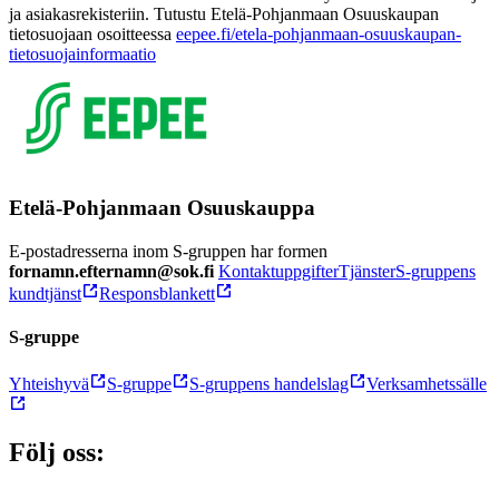
ja asiakasrekisteriin. Tutustu Etelä-Pohjanmaan Osuuskaupan
tietosuojaan osoitteessa
eepee.fi/etela-pohjanmaan-osuuskaupan-
tietosuojainformaatio
Etelä-Pohjanmaan Osuuskauppa
E-postadresserna inom S-gruppen har formen
fornamn.efternamn@sok.fi
Kontaktuppgifter
Tjänster
S-gruppens
kundtjänst
Responsblankett
S-gruppe
Yhteishyvä
S-gruppe
S-gruppens handelslag
Verksamhetssälle
Följ oss: