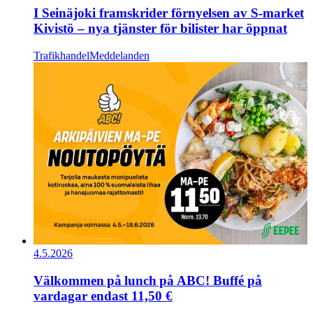
I Seinäjoki framskrider förnyelsen av S-market
Kivistö – nya tjänster för bilister har öppnat
Trafikhandel
Meddelanden
4.5.2026
Välkommen på lunch på ABC! Buffé på
vardagar endast 11,50 €