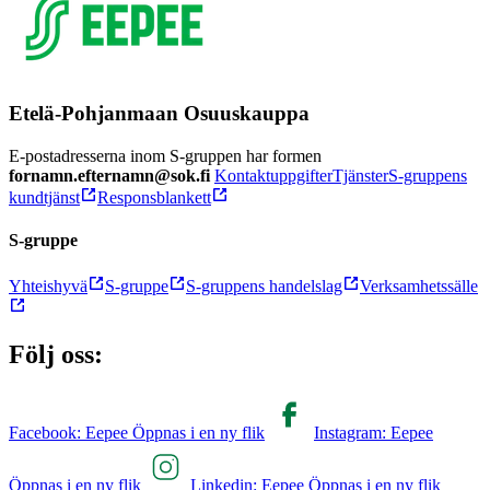
Etelä-Pohjanmaan Osuuskauppa
E-postadresserna inom S-gruppen har formen
fornamn.efternamn@sok.fi
Kontaktuppgifter
Tjänster
S-gruppens
kundtjänst
Responsblankett
S-gruppe
Yhteishyvä
S-gruppe
S-gruppens handelslag
Verksamhetssälle
Följ oss:
Facebook: Eepee Öppnas i en ny flik
Instagram: Eepee
Öppnas i en ny flik
Linkedin: Eepee Öppnas i en ny flik