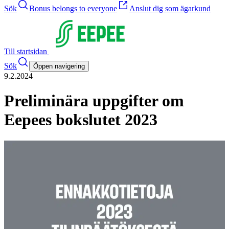
Sök
Bonus belongs to everyone
Anslut dig som ägarkund
Till startsidan
Sök
Öppen navigering
9.2.2024
Preliminära uppgifter om
Eepees bokslutet 2023