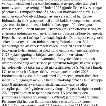
verksamhetsställen i verksamhetsområdet avspeglades återigen i
form av stora investeringar. Under 2023 gjorde Eepee investeringar
på totalt 16,1 miljoner euro. År 2022 var motsvarande siffra 17,5
miljoner euro.
Vid utvecklingen av sin verksamhet har Eepee
förbundit sig till S-gruppens mål att bli koldioxidnegativ och arbetar
systematiskt för att minska koldioxidutsläppen från den egna
verksamheten. För att minska utsläppen krävs en effektivisering av
energianvändningen och användning av utsläppsfri/förnybar energi.
Eepee har redan i många år vidtagit åtgärder för att spara energi och
söker aktivt nya sätt att förbättra energiförbrukningen. Vid
renoveringarna av verksamhetsställen under 2023 ersatte man
butikernas kylanläggningar med miljövänliga och energieffektiva
CO2-kylanläggningar, började använda kondensvärme från
kylanläggningarna för uppvärmning, förnyade både inom- och
utomhusbelysning och satsade på fjärrstyrd fastighetsteknik. Eepee
har solpaneler på taket på totalt nio fastigheter, på S-Market i Ilmola,
i Östermark och i Närpes driftsattes solpaneler under 2023.
Produktionen av solkraft ökade med 28 procent jämfört med året
innan. Vid utgången av 2023 hade Etelä-Pohjanmaan Osuuskauppa
totalt 8 utsläppsfria verksamhetsställen.
Tack vare de olika
energibesparande åtgärderna som vidtogs i Eepees fastigheter under
2023 uppnåddes en besparing på totalt 3,5 procent av den
jämförbara energiförbrukningen (kWh/m²) jämfört med året innan.
På längre sikt har den jämförbara totala energiförbrukningen
(kWh/m²) minskat med totalt 23,8 procent sedan 2015, då hela S-