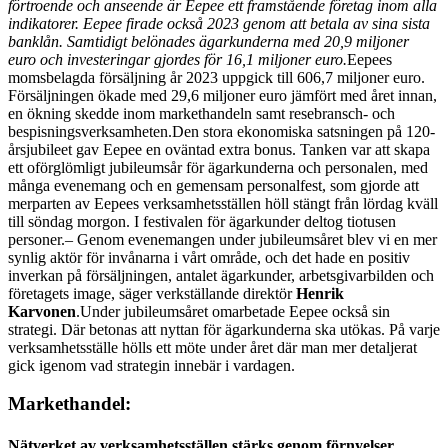
förtroende och anseende är Eepee ett framstående företag inom alla
indikatorer. Eepee firade också 2023 genom att betala av sina sista
banklån. Samtidigt belönades ägarkunderna med 20,9 miljoner
euro och investeringar gjordes för 16,1 miljoner euro.
Eepees
momsbelagda försäljning år 2023 uppgick till 606,7 miljoner euro.
Försäljningen ökade med 29,6 miljoner euro jämfört med året innan,
en ökning skedde inom markethandeln samt resebransch- och
bespisningsverksamheten.
Den stora ekonomiska satsningen på 120-
årsjubileet gav Eepee en oväntad extra bonus. Tanken var att skapa
ett oförglömligt jubileumsår för ägarkunderna och personalen, med
många evenemang och en gemensam personalfest, som gjorde att
merparten av Eepees verksamhetsställen höll stängt från lördag kväll
till söndag morgon. I festivalen för ägarkunder deltog tiotusen
personer.
– Genom evenemangen under jubileumsåret blev vi en mer
synlig aktör för invånarna i vårt område, och det hade en positiv
inverkan på försäljningen, antalet ägarkunder, arbetsgivarbilden och
företagets image, säger verkställande direktör
Henrik
Karvonen
.
Under jubileumsåret omarbetade Eepee också sin
strategi. Där betonas att nyttan för ägarkunderna ska utökas. På varje
verksamhetsställe hölls ett möte under året där man mer detaljerat
gick igenom vad strategin innebär i vardagen.
Markethandel:
Nätverket av verksamhetsställen stärks genom förnyelser