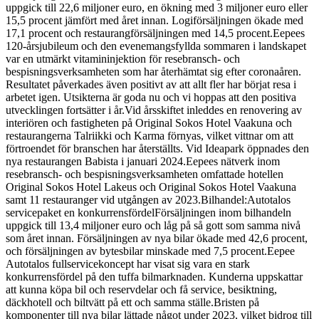
uppgick till 22,6 miljoner euro, en ökning med 3 miljoner euro eller
15,5 procent jämfört med året innan. Logiförsäljningen ökade med
17,1 procent och restaurangförsäljningen med 14,5 procent.
Eepees
120-årsjubileum och den evenemangsfyllda sommaren i landskapet
var en utmärkt vitamininjektion för resebransch- och
bespisningsverksamheten som har återhämtat sig efter coronaåren.
Resultatet påverkades även positivt av att allt fler har börjat resa i
arbetet igen. Utsikterna är goda nu och vi hoppas att den positiva
utvecklingen fortsätter i år.
Vid årsskiftet inleddes en renovering av
interiören och fastigheten på Original Sokos Hotel Vaakuna och
restaurangerna Talriikki och Karma förnyas, vilket vittnar om att
förtroendet för branschen har återställts. Vid Ideapark öppnades den
nya restaurangen Babista i januari 2024.
Eepees nätverk inom
resebransch- och bespisningsverksamheten omfattade hotellen
Original Sokos Hotel Lakeus och Original Sokos Hotel Vaakuna
samt 11 restauranger vid utgången av 2023.
Bilhandel:
Autotalos
servicepaket en konkurrensfördel
Försäljningen inom bilhandeln
uppgick till 13,4 miljoner euro och låg på så gott som samma nivå
som året innan. Försäljningen av nya bilar ökade med 42,6 procent,
och försäljningen av bytesbilar minskade med 7,5 procent.
Eepee
Autotalos fullservicekoncept har visat sig vara en stark
konkurrensfördel på den tuffa bilmarknaden. Kunderna uppskattar
att kunna köpa bil och reservdelar och få service, besiktning,
däckhotell och biltvätt på ett och samma ställe.
Bristen på
komponenter till nya bilar lättade något under 2023, vilket bidrog till