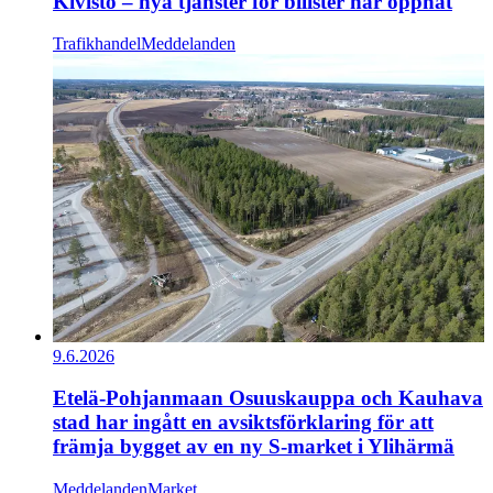
Kivistö – nya tjänster för bilister har öppnat
Trafikhandel
Meddelanden
9.6.2026
Etelä-Pohjanmaan Osuuskauppa och Kauhava
stad har ingått en avsiktsförklaring för att
främja bygget av en ny S-market i Ylihärmä
Meddelanden
Market