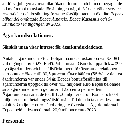
att försäljningen av nya bilar ökade. Inom handeln med begagnade
bilar däremot minskade försäljningen något. När det gäller service,
reservdelar och besiktning fortsatte försäljningen att öka lite.
Eepees
bilhandel omfattade Eepee Autotalo, Eepee Katsastus och S-
Etuhuolto vid utgången av 2023.
Ägarkundsrelationer:
Särskilt unga visar intresse för ägarkundsrelationen
Antalet ägarkunder i Etelä-Pohjanmaan Osuuskauppa var 93 081
vid utgången av 2023. Etelä-Pohjanmaan Osuuskauppa fick 4 099
nya ägarkunder och hushållstäckningen för ägarkundsrelationen i
vårt område ökade till 80,5 procent. Över hälften (56 %) av de nya
ägarkunderna var under 34 år. Eepees bonusförsäljning till
ägarkunderna uppgick till över 403 miljoner euro.
Eepee belönade
sina ägarkunder med i genomsnitt 225 euro per medlem.
Ägarkunderna samlade totalt 17,2 miljoner euro i Bonus och 0,4
miljoner euro i betalningssättsförmån. Till dem betalades dessutom
totalt 3,3 miljoner euro i återbäring av överskott. Ägarkunderna i
Eepee belönades med totalt 20,9 miljoner euro 2023.
Personal: