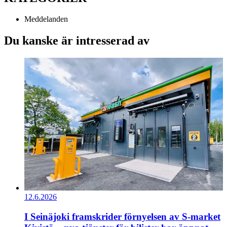
Meddelanden
Du kanske är intresserad av
12.6.2026
I Seinäjoki framskrider förnyelsen av S-market