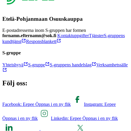
Etelä-Pohjanmaan Osuuskauppa
E-postadresserna inom S-gruppen har formen
fornamn.efternamn@sok.fi
Kontaktuppgifter
Tjänster
S-gruppens
kundtjänst
Responsblankett
S-gruppe
Yhteishyvä
S-gruppe
S-gruppens handelslag
Verksamhetssälle
Följ oss:
Facebook: Eepee Öppnas i en ny flik
Instagram: Eepee
Öppnas i en ny flik
Linkedin: Eepee Öppnas i en ny flik