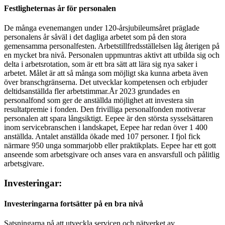
Festligheternas år för personalen
De många evenemangen under 120-årsjubileumsåret präglade
personalens år såväl i det dagliga arbetet som på den stora
gemensamma personalfesten. Arbetstillfredsställelsen låg återigen på
en mycket bra nivå. Personalen uppmuntras aktivt att utbilda sig och
delta i arbetsrotation, som är ett bra sätt att lära sig nya saker i
arbetet. Målet är att så många som möjligt ska kunna arbeta även
över branschgränserna. Det utvecklar kompetensen och erbjuder
deltidsanställda fler arbetstimmar.
År 2023 grundades en
personalfond som ger de anställda möjlighet att investera sin
resultatpremie i fonden. Den frivilliga personalfonden motiverar
personalen att spara långsiktigt. Eepee är den största sysselsättaren
inom servicebranschen i landskapet, Eepee har redan över 1 400
anställda. Antalet anställda ökade med 107 personer. I fjol fick
närmare 950 unga sommarjobb eller praktikplats. Eepee har ett gott
anseende som arbetsgivare och anses vara en ansvarsfull och pålitlig
arbetsgivare.
Investeringar:
Investeringarna fortsätter på en bra nivå
Satsningarna på att utveckla servicen och nätverket av