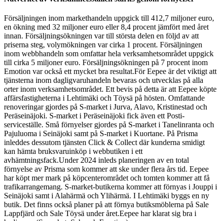
Försäljningen inom markethandeln uppgick till 412,7 miljoner euro,
en ökning med 32 miljoner euro eller 8,4 procent jämfört med året
innan. Försäljningsökningen var till största delen en följd av att
priserna steg, volymökningen var cirka 1 procent. Försäljningen
inom webbhandeln som omfattar hela verksamhetsområdet uppgick
till cirka 5 miljoner euro. Försäljningsökningen på 7 procent inom
Emotion var också ett mycket bra resultat.
För Eepee är det viktigt att
tjänsterna inom dagligvaruhandeln bevaras och utvecklas på alla
orter inom verksamhetsområdet. Ett bevis på detta är att Eepee köpte
affärsfastigheterna i Lehtimäki och Töysä på hösten. Omfattande
renoveringar gjordes på S-market i Jurva, Alavo, Kristinestad och
Peräseinäjoki. S-market i Peräseinäjoki fick även ett Posti-
serviceställe. Små förnyelser gjordes på S-market i Tanelinranta och
Pajuluoma i Seinäjoki samt på S-market i Kuortane. På Prisma
inleddes dessutom tjänsten Click & Collect där kunderna smidigt
kan hämta bruksvaruinköp i webbutiken i ett
avhämtningsfack.
Under 2024 inleds planeringen av en total
förnyelse av Prisma som kommer att ske under flera års tid. Eepee
har köpt mer mark på köpcenterområdet och tomten kommer att få
trafikarrangemang. S-market-butikerna kommer att förnyas i Jouppi i
Seinäjoki samt i Alahärmä och Ylihärmä. I Lehtimäki byggs en ny
butik. Det finns också planer på att förnya butiksmöblerna på Sale
Lappfjärd och Sale Töysä under året.
Eepee har klarat sig bra i