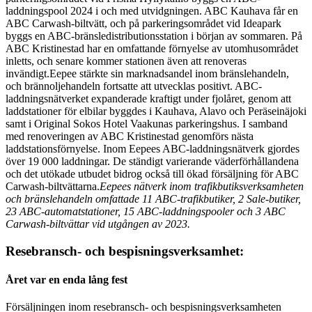
laddningspool 2024 i och med utvidgningen. ABC Kauhava får en
ABC Carwash-biltvätt, och på parkeringsområdet vid Ideapark
byggs en ABC-bränsledistributionsstation i början av sommaren. På
ABC Kristinestad har en omfattande förnyelse av utomhusområdet
inletts, och senare kommer stationen även att renoveras
invändigt.
Eepee stärkte sin marknadsandel inom bränslehandeln,
och brännoljehandeln fortsatte att utvecklas positivt. ABC-
laddningsnätverket expanderade kraftigt under fjolåret, genom att
laddstationer för elbilar byggdes i Kauhava, Alavo och Peräseinäjoki
samt i Original Sokos Hotel Vaakunas parkeringshus. I samband
med renoveringen av ABC Kristinestad genomförs nästa
laddstationsförnyelse. Inom Eepees ABC-laddningsnätverk gjordes
över 19 000 laddningar. De ständigt varierande väderförhållandena
och det utökade utbudet bidrog också till ökad försäljning för ABC
Carwash-biltvättarna.
Eepees nätverk inom trafikbutiksverksamheten
och bränslehandeln omfattade 11 ABC-trafikbutiker, 2 Sale-butiker,
23 ABC-automatstationer, 15 ABC-laddningspooler och 3 ABC
Carwash-biltvättar vid utgången av 2023.
Resebransch- och bespisningsverksamhet:
Året var en enda lång fest
Försäljningen inom resebransch- och bespisningsverksamheten