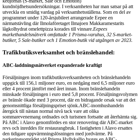
kedjornas (S-market, Sale och Emotion)
kundnöjdhetsundersökningar. I verksamheten har man satsar på att
utveckla en smidig vardag på verksamhetsställena. Som en del av
programmet under 120-årsjubileet arrangerade Eepee en
närmatstävling där Ilmolaföretaget Ilmajoen Makkaramestarits
lågkolhydrat omelettpizza korades till vinnare.
Eepees
markethandelsnätverk omfattade 1 Prisma-varuhus, 32 S-market-
butiker, 5 Sale-butiker och 1 Emotion-butik vid utgången av 2023.
Trafikbutiksverksamhet och bränslehandel:
ABC-laddningsnätverket expanderade kraftigt
Försäljningen inom trafikbutiksverksamheten och bränslehandeln
uppgick till 156,1 miljoner euro, en nedgång med 6,5 miljoner euro
eller 4 procent jämfört med året innan. Inom bränslehandeln
minskade försäljningen i euro med 5,8 procent. Försäljningsvolymen
av bränsle ökade med 3 procent, där en bidragande orsak var att det
genomsnittliga försäljningspriset sjönk.
ABC-inomhushandeln
återgick till nästan normal nivå tack vare att olika
sommarevenemang ordnades och turismen fortsatte att återhämta sig.
På ABC i Alavo genomfördes en stor renovering där ABC-market
revs och inreddes för restaurangbruk. I fastigheten i Alavo ersattes
den tidigare uppvärmningslösningen med jordvärme. På
parkeringsområdet vid Prisma Hyllykallio byggs en ABC-