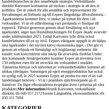
handelsbranschen är den omarbetade strategin. Verkställande
direktör Karvonen konstaterar att styrkan i strategin är att den är
jordnära. Det är enkelt för alla anställda och representanter för
förvaltningen att förbinda sig till Eepees långsiktiga tillväxthistoria.
–
Ägarkunderna kommer först, vi tänker på nyttan för dem i all
verksamhet. Vi är ett affärsföretag vars prestanda vi finslipar till
toppnivå. Tillväxt genereras genom ökad försäljning och nya
ägarkunder, säger han.
Hushållstäckningen för Eepee ökade avsevärt
under jubileumsåret 2023. Enligt Karvonen lyfte detta också
kundrelationen till en ny nivå. Eepees viktigaste uppgift är att hjälpa
sina ägarkunder i det mycket kärva ekonomiska läget.
– Det gör vi
genom att erbjuda ett förmånligt och högklassigt sortiment, där
kunder som koncentrerar sina inköp får avsevärda fördelar.
Under
den kommande femårsperioden kommer Eepee att investera över
150 miljoner euro för att utveckla sin verksamhet i området.
Tjänsterna förnyas och nätverket av verksamhetsställen kommer att
utökas ytterligare. Satsningen på egen energiproduktion har också
en synlig roll, år 2025 kommer Eepee att producera mer el än vad
handelslaget behöver.
– Vi är i praktiken självförsörjande på el
framöver. De lägre elkostnaderna avspeglas även i priserna på våra
produkter.
Mer information:
Henrik Karvonen, verkställande
direktör, tfn 040 057 2172
Tuomo Långnabba, ekonomidirektör, tfn
050 311 7694
KATEGORIER