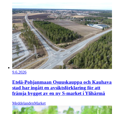
9.6.2026
Etelä-Pohjanmaan Osuuskauppa och Kauhava
stad har ingått en avsiktsförklaring för att
främja bygget av en ny S-market i Ylihärmä
Meddelanden
Market