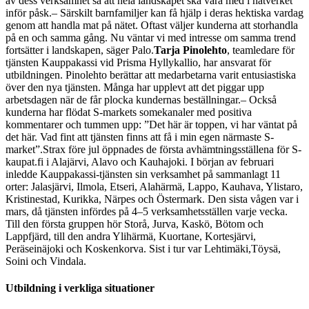
av dess verksamhet så att hela landskapet ska vara med i nätverket
inför påsk.
– Särskilt barnfamiljer kan få hjälp i deras hektiska vardag
genom att handla mat på nätet. Oftast väljer kunderna att storhandla
på en och samma gång. Nu väntar vi med intresse om samma trend
fortsätter i landskapen, säger Palo.
Tarja Pinolehto
, teamledare för
tjänsten Kauppakassi vid Prisma Hyllykallio, har ansvarat för
utbildningen. Pinolehto berättar att medarbetarna varit entusiastiska
över den nya tjänsten. Många har upplevt att det piggar upp
arbetsdagen när de får plocka kundernas beställningar.
– Också
kunderna har flödat S-markets somekanaler med positiva
kommentarer och tummen upp: ”Det här är toppen, vi har väntat på
det här. Vad fint att tjänsten finns att få i min egen närmaste S-
market”.
Strax före jul öppnades de första avhämtningsställena för S-
kaupat.fi i Alajärvi, Alavo och Kauhajoki. I början av februari
inledde Kauppakassi-tjänsten sin verksamhet på sammanlagt 11
orter: Jalasjärvi, Ilmola, Etseri, Alahärmä, Lappo, Kauhava, Ylistaro,
Kristinestad, Kurikka, Närpes och Östermark. Den sista vågen var i
mars, då tjänsten infördes på 4–5 verksamhetsställen varje vecka.
Till den första gruppen hör Storå, Jurva, Kaskö, Bötom och
Lappfjärd, till den andra Ylihärmä, Kuortane, Kortesjärvi,
Peräseinäjoki och Koskenkorva. Sist i tur var Lehtimäki,
Töysä,
Soini och Vindala.
Utbildning i verkliga situationer