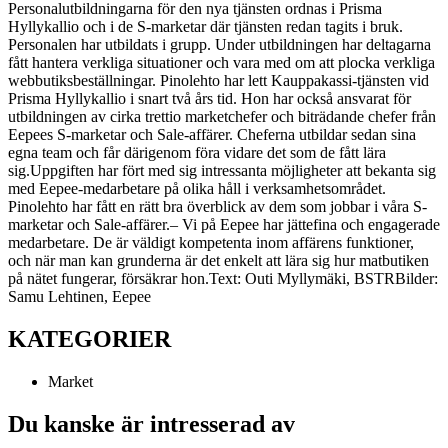
Personalutbildningarna för den nya tjänsten ordnas i Prisma
Hyllykallio och i de S-marketar där tjänsten redan tagits i bruk.
Personalen har utbildats i grupp. Under utbildningen har deltagarna
fått hantera verkliga situationer och vara med om att plocka verkliga
webbutiksbeställningar. Pinolehto har lett Kauppakassi-tjänsten vid
Prisma Hyllykallio i snart två års tid. Hon har också ansvarat för
utbildningen av cirka trettio marketchefer och biträdande chefer från
Eepees S-marketar och Sale-affärer. Cheferna utbildar sedan sina
egna team och får därigenom föra vidare det som de fått lära
sig.
Uppgiften har fört med sig intressanta möjligheter att bekanta sig
med Eepee-medarbetare på olika håll i verksamhetsområdet.
Pinolehto har fått en rätt bra överblick av dem som jobbar i våra S-
marketar och Sale-affärer.
– Vi på Eepee har jättefina och engagerade
medarbetare. De är väldigt kompetenta inom affärens funktioner,
och när man kan grunderna är det enkelt att lära sig hur matbutiken
på nätet fungerar, försäkrar hon.
Text: Outi Myllymäki, BSTR
Bilder:
Samu Lehtinen, Eepee
KATEGORIER
Market
Du kanske är intresserad av