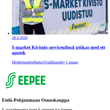
28.4.2026
S-market Kivistös serviceutbud utökas med ett
apotek
Meddelanden
Market
Trafikhandel
+1 annan
Etelä-Pohjanmaan Osuuskauppa
E-postadresserna inom S-gruppen har formen