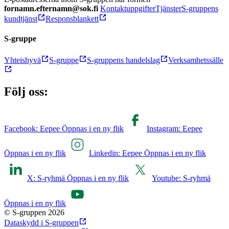
fornamn.efternamn@sok.fi
Kontaktuppgifter
Tjänster
S-gruppens
kundtjänst
Responsblankett
S-gruppe
Yhteishyvä
S-gruppe
S-gruppens handelslag
Verksamhetssälle
Följ oss:
Facebook: Eepee Öppnas i en ny flik
Instagram: Eepee
Öppnas i en ny flik
Linkedin: Eepee Öppnas i en ny flik
X: S-ryhmä Öppnas i en ny flik
Youtube: S-ryhmä
Öppnas i en ny flik
© S-gruppen 2026
Dataskydd i S-gruppen