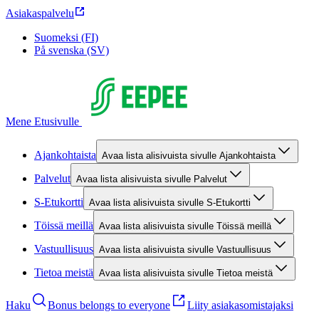
Asiakaspalvelu
Suomeksi (FI)
På svenska (SV)
Mene Etusivulle
Ajankohtaista
Avaa lista alisivuista sivulle Ajankohtaista
Palvelut
Avaa lista alisivuista sivulle Palvelut
S-Etukortti
Avaa lista alisivuista sivulle S-Etukortti
Töissä meillä
Avaa lista alisivuista sivulle Töissä meillä
Vastuullisuus
Avaa lista alisivuista sivulle Vastuullisuus
Tietoa meistä
Avaa lista alisivuista sivulle Tietoa meistä
Haku
Bonus belongs to everyone
Liity asiakasomistajaksi