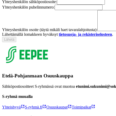
Yhteyshenkilön sähköpostiosoite:
Yhteyshenkilön puhelinnumero:
Yhteyshenkilön osoite (täytä mikäli haet tavaralahjoitusta):
Lähettämällä lomakkeen hyväksyt
tietosuoja- ja rekisteriselosteen
.
Lähetä
Etelä-Pohjanmaan Osuuskauppa
Sähköpostiosoitteet S-ryhmässä ovat muotoa
etunimi.sukunimi@sok.
S-ryhmä muualla
Yhteishyvä
S-ryhmä.fi
Osuuskaupat
Toimipaikat