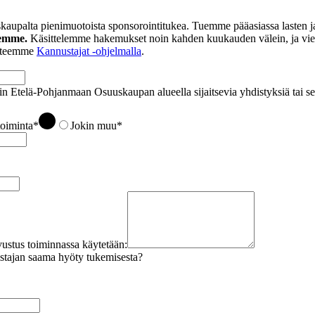
aupalta pienimuotoista sponsorointitukea. Tuemme pääasiassa lasten ja
llemme.
Käsittelemme hakemukset noin kahden kuukauden välein, ja vies
a teemme
Kannustajat -ohjelmalla
.
in Etelä-Pohjanmaan Osuuskaupan alueella sijaitsevia yhdistyksiä tai se
toiminta
*
Jokin muu
*
vustus toiminnassa käytetään:
stajan saama hyöty tukemisesta?