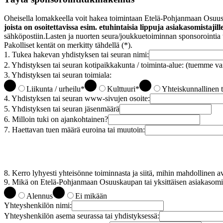
Oheisella lomakkeella voit hakea toimintaan Etelä-Pohjanmaan Osuusk
joista on osoitettavissa esim. etuhintaisia lippuja asiakasomistaji
sähköpostiin.
Lasten ja nuorten seura/joukkuetoiminnan sponsorointi
Pakolliset kentät on merkitty tähdellä (*).
1. Tukea hakevan yhdistyksen tai seuran nimi:
2. Yhdistyksen tai seuran kotipaikkakunta / toiminta-alue: (tuemme va
3. Yhdistyksen tai seuran toimiala:
Liikunta / urheilu
*
Kulttuuri
*
Yhteiskunnallinen 
4. Yhdistyksen tai seuran www-sivujen osoite:
5. Yhdistyksen tai seuran jäsenmäärä
6. Milloin tuki on ajankohtainen?
7. Haettavan tuen määrä euroina tai muutoin:
8. Kerro lyhyesti yhteisönne toiminnasta ja siitä, mihin mahdollinen a
9. Mikä on Etelä-Pohjanmaan Osuuskaupan tai yksittäisen asiakasomi
Alennus
Ei mikään
Yhteyshenkilön nimi:
Yhteyshenkilön asema seurassa tai yhdistyksessä: