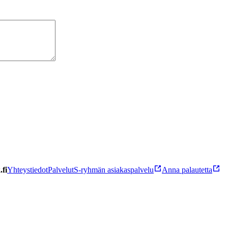
fi
Yhteystiedot
Palvelut
S-ryhmän asiakaspalvelu
Anna palautetta