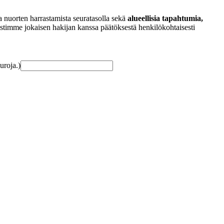
 nuorten harrastamista seuratasolla sekä
alueellisia tapahtumia,
timme jokaisen hakijan kanssa päätöksestä henkilökohtaisesti
uroja.)