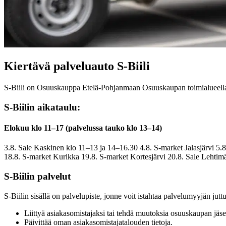
Kiertävä palveluauto S-Biili
S-Biili on Osuuskauppa Etelä-Pohjanmaan Osuuskaupan toimialueel
S-Biilin aikataulu:
Elokuu klo 11–17 (palvelussa tauko klo 13–14)
3.8. Sale Kaskinen klo 11–13 ja 14–16.30 4.8. S-market Jalasjärvi 5.
18.8. S-market Kurikka 19.8. S-market Kortesjärvi 20.8. Sale Lehtim
S-Biilin palvelut
S-Biilin sisällä on palvelupiste, jonne voit istahtaa palvelumyyjän jutt
Liittyä asiakasomistajaksi tai tehdä muutoksia osuuskaupan jäs
Päivittää oman asiakasomistajatalouden tietoja.