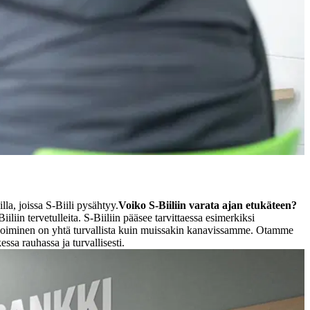
la, joissa S-Biili pysähtyy.
Voiko S-Biiliin varata ajan etukäteen?
iiliin tervetulleita. S-Biiliin pääsee tarvittaessa esimerkiksi
sioiminen on yhtä turvallista kuin muissakin kanavissamme. Otamme
ssa rauhassa ja turvallisesti.