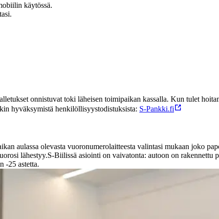
obiilin käytössä.
asi.
talletukset onnistuvat toki läheisen toimipaikan kassalla. Kun tulet hoita
nkin hyväksymistä henkilöllisyystodistuksista:
S-Pankki.fi
ikan aulassa olevasta vuoronumerolaitteesta valintasi mukaan joko paperi
rosi lähestyy.S-Biilissä asiointi on vaivatonta: autoon on rakennettu p
n -25 astetta.