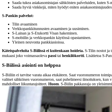
Saada tukea asiakasomistajan sähköisten palveluiden, kuten S-m
Saada hyviä vinkkejä, miten hyödyt eniten asiakasomistajuudest
S-Pankin palvelut:
Tilin avaaminen
Verkkopankkitunnusten avaaminen ja uusiminen.
S-Lainan ja S-Etukortti Visan hakeminen.
S-mobiilin ja verkkopankin käytössä opastaminen.
Yleinen neuvonta pankkiasioissa.
Käteispalveluita S-Biilissä ei kuitenkaan hoideta.
S-Tilin nostot ja 
mukaasi joko voimassaoleva
passi
tai
henkilökortti
. Lisätietoa S-Pa
S-Biilissä asiointi on helppoa
S-Biiliin ei tarvitse varata aikaa etukäteen. Saat vuoronumeron toimipa
valitset sähköisen vuoronumeron, saat puhelimeesi ilmoituksen, kun vuo
mahdolliset liikuntarajoitteet.
Huom
. S-Biilin pakkasraja on yleisimmi