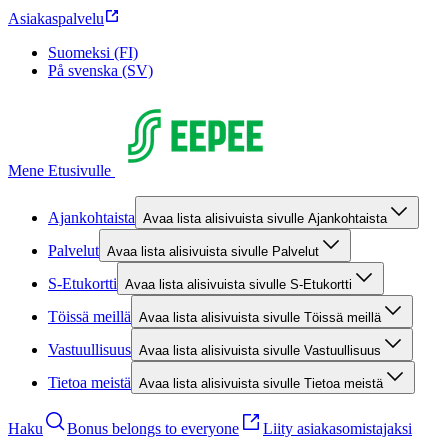
Asiakaspalvelu
Suomeksi (FI)
På svenska (SV)
Mene Etusivulle
Ajankohtaista
Avaa lista alisivuista sivulle Ajankohtaista
Palvelut
Avaa lista alisivuista sivulle Palvelut
S-Etukortti
Avaa lista alisivuista sivulle S-Etukortti
Töissä meillä
Avaa lista alisivuista sivulle Töissä meillä
Vastuullisuus
Avaa lista alisivuista sivulle Vastuullisuus
Tietoa meistä
Avaa lista alisivuista sivulle Tietoa meistä
Haku
Bonus belongs to everyone
Liity asiakasomistajaksi