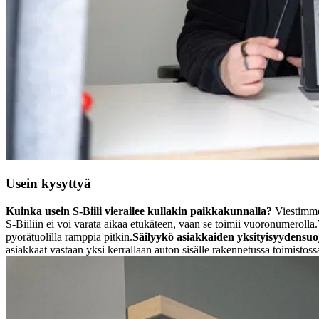
Usein kysyttyä
Kuinka usein S-Biili vierailee kullakin paikkakunnalla?
Viestimme 
S-Biiliin ei voi varata aikaa etukäteen, vaan se toimii vuoronumerolla.
pyörätuolilla ramppia pitkin.
Säilyykö asiakkaiden yksityisyydensuoj
asiakkaat vastaan yksi kerrallaan auton sisälle rakennetussa toimistoss