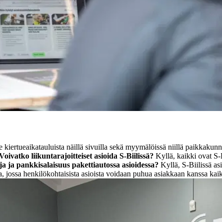
kiertueaikatauluista näillä sivuilla sekä myymälöissä niillä paikkakunnil
Voivatko liikuntarajoitteiset asioida S-Biilissä?
Kyllä, kaikki ovat S-B
a ja pankkisalaisuus pakettiautossa asioidessa?
Kyllä, S-Biilissä a
a, jossa henkilökohtaisista asioista voidaan puhua asiakkaan kanssa kaike