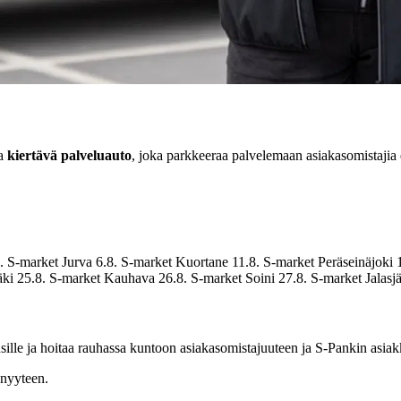
la
kiertävä palveluauto
, joka parkkeeraa palvelemaan asiakasomistajia 
8. S-market Jurva 6.8. S-market Kuortane 11.8. S-market Peräseinäjoki
äki 25.8. S-market Kauhava 26.8. S-market Soini 27.8. S-market Jalasjä
usille ja hoitaa rauhassa kuntoon asiakasomistajuuteen ja S-Pankin asiakk
enyyteen.