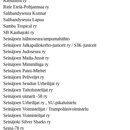
Ratsutiimi ry
Ride Etelä-Pohjanmaa ry
Salibandyseura Konnat
Salibandyseura Lapua
Samba Tropical ry
SB Kauhajoki ry
Seinäjoen hiihtoseura/ampumahiihto
Seinäjoen Jalkapallokerho-juniorit ry / SJK-juniorit
Seinäjoen Judoseura ry
Seinäjoen Maila-Jussit ry
Seinäjoen Mimmiliiga ry
Seinäjoen Paini-Miehet
Seinäjoen Peliveljet ry
Seinäjoen Seudun Urheilijat ry
Seinäjoen Taitoluistelijat ry
Seinäjoen uimarit -58 ry
Seinäjoen Urheilijat ry , SU-pikaluistelu
Seinäjoen Voimistelijat / Trampoliinivoimistelu
Seinäjoen Voimistelijat ry
Seinäjoki Silver Sharks ry
Sepsi-78 ry