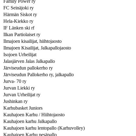
Family Power ry
FC Seinäjoki ry
Härmän Siskot ry
Hela-Kiekko ry
IF Länken ski rf
Ilkan Partiolaiset ry
Ilmajoen kisailijat, hiihtojaosto
Ilmajoen Kisailijat, Jalkapallojaosto
Isojoen Urheilijat
Jalasjärven Jalas Jalkapallo
Järviseudun pallokerho ry
Järviseudun Pallokerho ry, jalkapallo
Jurva- 70 ry
Jurvan Liekki ry
Jurvan Urheilijat ry
Jushinkan ry
Karhubasket Juniors
Kauhajoen Karhu / Hiihtojaosto
Kauhajoen karhu Jalkapallo
Kauhajoen karhu lentopallo (Karhuvolley)
Kauhajoen Karhu pesäpallo