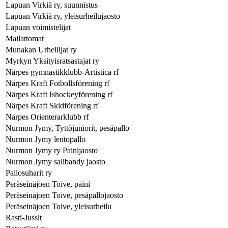
Lapuan Virkiä ry, suunnistus
Lapuan Virkiä ry, yleisurheilujaosto
Lapuan voimistelijat
Mailattomat
Munakan Urheilijat ry
Myrkyn Yksityisratsastajat ry
Närpes gymnastikklubb-Artistica rf
Närpes Kraft Fotbollsförening rf
Närpes Kraft Ishockeyförening rf
Närpes Kraft Skidförening rf
Närpes Orienterarklubb rf
Nurmon Jymy, Tyttöjuniorit, pesäpallo
Nurmon Jymy lentopallo
Nurmon Jymy ry Painijaosto
Nurmon Jymy salibandy jaosto
Pallosuharit ry
Peräseinäjoen Toive, paini
Peräseinäjoen Toive, pesäpallojaosto
Peräseinäjoen Toive, yleisurheilu
Rasti-Jussit