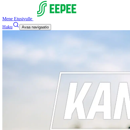
Mene Etusivulle
Haku
Avaa navigaatio