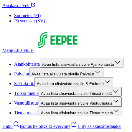
Asiakaspalvelu
Suomeksi (FI)
På svenska (SV)
Mene Etusivulle
Ajankohtaista
Avaa lista alisivuista sivulle Ajankohtaista
Palvelut
Avaa lista alisivuista sivulle Palvelut
S-Etukortti
Avaa lista alisivuista sivulle S-Etukortti
Töissä meillä
Avaa lista alisivuista sivulle Töissä meillä
Vastuullisuus
Avaa lista alisivuista sivulle Vastuullisuus
Tietoa meistä
Avaa lista alisivuista sivulle Tietoa meistä
Haku
Bonus belongs to everyone
Liity asiakasomistajaksi