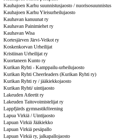
Kauhajoen Karhu suunnistusjaosto / nuorisosuunnistus
Kauhajoen Karhu Yleisurheilujaosto
Kauhavan kanuunat ry
Kauhavan Painimiehet ry
Kauhavan Wisa
Kortesjärven Järvi-Veikot ry
Koskenkorvan Urheilijat
Kristiinan Urheilijat ry
Kuortaneen Kunto ry
Kurikan Ryhti - Kamppailu-urheilujaosto
Kurikan Ryhti Cheerleaders (Kurikan Ryhti ry)
Kurikan Ryhti ry / jääkiekkojaosto
Kurikan Ryhti/ uintijaosto
Lakeuden Atleetit ry
Lakeuden Taitovoimistelijat ry
Lappfjärds gymnastikförening
Lapua Virkiä / Uintijaosto
Lapuan Virkiä Jääkiekko
Lapuan Virkiä pesäpallo
Lapuan Virkiä ry, jalkapallojaosto