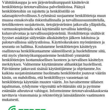
Vähittäiskauppa ja sen järjestelmäkumppanit käsittelevät
henkilötietoja tietoturvallisissa palvelintiloissa. Pääsyä
henkilötietoihin on rajoitettu ja henkilöstöllä on
salassapitovelvollisuus.
S-ryhmässä suojaamme henkilötietoja muun
muassa ennakoivalla riskienhallinnalla ja turvallisuussuunnittelulla,
tietoliikenteen suojakeinoin, tietojärjestelmien jatkuvalla ylläpidolla,
varmuuskopioimalla sekä käyttämällä turvallisia laitetiloja,
kulunvalvontaa ja turvallisuusjärjestelmiä. Henkilötietoja sisältävät
fyysiset asiakirjat säilytetään alkukäsittelyn jälkeen lukituissa ja
paloturvallisissa säilytystiloissa. Käyttöoikeuksien myöntäminen ja
seuranta on hallittua. Koulutamme henkilötietojen käsittelyyn
osallistuvaa henkilökuntaamme säännöllisesti ja huolehdimme siitä,
että myös yhteistyökumppaniemme henkilöstö ymmärtää
henkilötietojen luottamuksellisen luonteen ja turvallisen käsittelyn
merkityksen. Valitsemme käyttämämme alihankkijat huolellisesti.
Päivitämme jatkuvasti sisäisiä käytäntöjämme ja ohjeitamme.
Jos
kaikista suojatoimistamme huolimatta henkilötiedot joutuvat vääriin
käsiin, on mahdollista, että henkilöllisyys varastetaan tai
henkilötietoja käytetään muuten väärin. Jos havaitsemme tällaisen
tapahtuman, ryhdymme viipymättä selvittämään sitä ja pyrimme
estämään aiheutuvat vahingot. Informoimme tietoturvaloukkauksesta
tarvittavia viranomaisia ja rekisteröityjä lainsäädännön vaatimusten
mukaisesti.