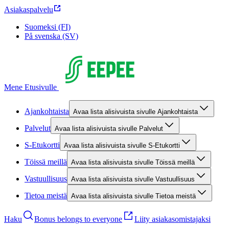
Asiakaspalvelu
Suomeksi (FI)
På svenska (SV)
Mene Etusivulle
Ajankohtaista
Avaa lista alisivuista sivulle Ajankohtaista
Palvelut
Avaa lista alisivuista sivulle Palvelut
S-Etukortti
Avaa lista alisivuista sivulle S-Etukortti
Töissä meillä
Avaa lista alisivuista sivulle Töissä meillä
Vastuullisuus
Avaa lista alisivuista sivulle Vastuullisuus
Tietoa meistä
Avaa lista alisivuista sivulle Tietoa meistä
Haku
Bonus belongs to everyone
Liity asiakasomistajaksi