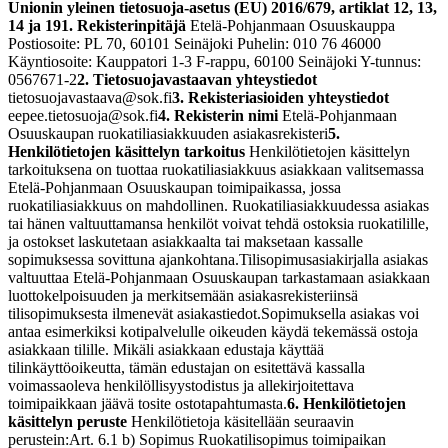
Unionin yleinen tietosuoja-asetus (EU) 2016/679, artiklat 12, 13,
14 ja 19
1. Rekisterinpitäjä
Etelä-Pohjanmaan Osuuskauppa
Postiosoite: PL 70, 60101 Seinäjoki Puhelin: 010 76 46000
Käyntiosoite: Kauppatori 1-3 F-rappu, 60100 Seinäjoki Y-tunnus:
0567671-2
2. Tietosuojavastaavan yhteystiedot
tietosuojavastaava@sok.fi
3. Rekisteriasioiden yhteystiedot
eepee.tietosuoja@sok.fi
4. Rekisterin nimi
Etelä-Pohjanmaan
Osuuskaupan ruokatiliasiakkuuden asiakasrekisteri
5.
Henkilötietojen käsittelyn tarkoitus
Henkilötietojen käsittelyn
tarkoituksena on tuottaa ruokatiliasiakkuus asiakkaan valitsemassa
Etelä-Pohjanmaan Osuuskaupan toimipaikassa, jossa
ruokatiliasiakkuus on mahdollinen. Ruokatiliasiakkuudessa asiakas
tai hänen valtuuttamansa henkilöt voivat tehdä ostoksia ruokatilille,
ja ostokset laskutetaan asiakkaalta tai maksetaan kassalle
sopimuksessa sovittuna ajankohtana.
Tilisopimusasiakirjalla asiakas
valtuuttaa Etelä-Pohjanmaan Osuuskaupan tarkastamaan asiakkaan
luottokelpoisuuden ja merkitsemään asiakasrekisteriinsä
tilisopimuksesta ilmenevät asiakastiedot.
Sopimuksella asiakas voi
antaa esimerkiksi kotipalvelulle oikeuden käydä tekemässä ostoja
asiakkaan tilille. Mikäli asiakkaan edustaja käyttää
tilinkäyttöoikeutta, tämän edustajan on esitettävä kassalla
voimassaoleva henkilöllisyystodistus ja allekirjoitettava
toimipaikkaan jäävä tosite ostotapahtumasta.
6. Henkilötietojen
käsittelyn peruste
Henkilötietoja käsitellään seuraavin
perustein:
Art. 6.1 b) Sopimus Ruokatilisopimus toimipaikan