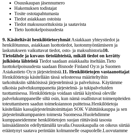
Osuuskaupan jäsennumero
Hakemuksen todistajat
Tosite ostotapahtumasta
Tiedot asiakkaan ostoista
Tiedot maksusuorituksista ja saatavista
Tieto luottokelpoisuudesta
9. Käsiteltävät henkilötietoryhmät
Asiakkaan yhteystiedot ja
henkilötunnus, asiakkaan luottotiedot, luotonmyöntämiseen ja
laskutukseen vaikuttavat tiedot, osto- ja maksuhistoria
10.
Tietolähde ja kuvaus tietolähteistä, mikäli tiedot on kerätty
julkisista lähteistä
Tiedot saadaan asiakkaalta itseltään.
Tieto
luottokelpoisuudesta saadaan Bisnode Finland Oy:n ja Suomen
Asiakastieto Oy:n järjestelmistä.
11. Henkilötietojen vastaanottajat
Henkilötietoja käsitellään tässä selosteessa määriteltyihin
tarkoituksiin sähköisissä järjestelmissä ja palveluissa. Käytämme
ulkoisia palvelukumppaneita järjestelmä- ja tukipalveluiden
tuottamisessa. Henkilötietoja voidaan siirtää käytössä oleville
palvelukumppaneille siltä osin, kun nämä osallistuvat toimenpiteiden
toteuttamiseen saadun toimeksiannon puitteissa.
Henkilötietoja
käsitellään kassajärjestelmätoimittajan SOK Vähittäiskauppa ja sen
järjestelmäkumppanien toimesta Suomessa.
Huolehdimme
kumppaneidemme henkilötietojen suojan riittävästä tasosta
lainsäädännön edellyttämällä tavalla.
Osuuskaupalla on oikeus siirtää
erääntynyt saatava perintään kolmannelle osapuolelle.
Luovutamme