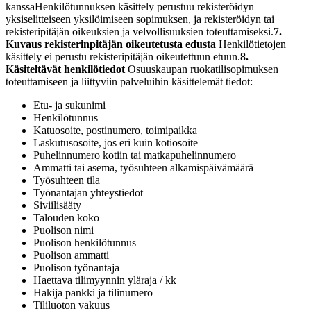
kanssa
Henkilötunnuksen käsittely perustuu rekisteröidyn
yksiselitteiseen yksilöimiseen sopimuksen, ja rekisteröidyn tai
rekisteripitäjän oikeuksien ja velvollisuuksien toteuttamiseksi.
7.
Kuvaus rekisterinpitäjän oikeutetusta edusta
Henkilötietojen
käsittely ei perustu rekisteripitäjän oikeutettuun etuun.
8.
Käsiteltävät henkilötiedot
Osuuskaupan ruokatilisopimuksen
toteuttamiseen ja liittyviin palveluihin käsittelemät tiedot:
Etu- ja sukunimi
Henkilötunnus
Katuosoite, postinumero, toimipaikka
Laskutusosoite, jos eri kuin kotiosoite
Puhelinnumero kotiin tai matkapuhelinnumero
Ammatti tai asema, työsuhteen alkamispäivämäärä
Työsuhteen tila
Työnantajan yhteystiedot
Siviilisääty
Talouden koko
Puolison nimi
Puolison henkilötunnus
Puolison ammatti
Puolison työnantaja
Haettava tilimyynnin yläraja / kk
Hakija pankki ja tilinumero
Tililuoton vakuus