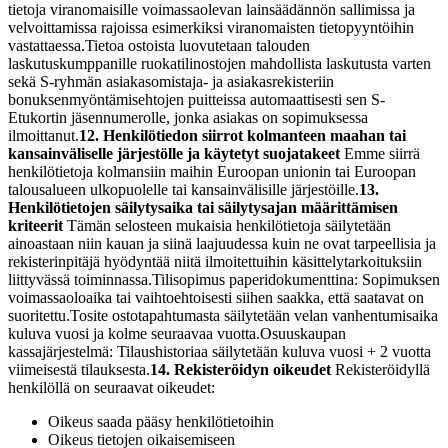
tietoja viranomaisille voimassaolevan lainsäädännön sallimissa ja
velvoittamissa rajoissa esimerkiksi viranomaisten tietopyyntöihin
vastattaessa.
Tietoa ostoista luovutetaan talouden
laskutuskumppanille ruokatilinostojen mahdollista laskutusta varten
sekä S-ryhmän asiakasomistaja- ja asiakasrekisteriin
bonuksenmyöntämisehtojen puitteissa automaattisesti sen S-
Etukortin jäsennumerolle, jonka asiakas on sopimuksessa
ilmoittanut.
12. Henkilötiedon siirrot kolmanteen maahan tai
kansainväliselle järjestölle ja käytetyt suojatakeet
Emme siirrä
henkilötietoja kolmansiin maihin Euroopan unionin tai Euroopan
talousalueen ulkopuolelle tai kansainvälisille järjestöille.
13.
Henkilötietojen säilytysaika tai säilytysajan määrittämisen
kriteerit
Tämän selosteen mukaisia henkilötietoja säilytetään
ainoastaan niin kauan ja siinä laajuudessa kuin ne ovat tarpeellisia ja
rekisterinpitäjä hyödyntää niitä ilmoitettuihin käsittelytarkoituksiin
liittyvässä toiminnassa.
Tilisopimus paperidokumenttina: Sopimuksen
voimassaoloaika tai vaihtoehtoisesti siihen saakka, että saatavat on
suoritettu.
Tosite ostotapahtumasta säilytetään velan vanhentumisaika
kuluva vuosi ja kolme seuraavaa vuotta.
Osuuskaupan
kassajärjestelmä: Tilaushistoriaa säilytetään kuluva vuosi + 2 vuotta
viimeisestä tilauksesta.
14. Rekisteröidyn oikeudet
Rekisteröidyllä
henkilöllä on seuraavat oikeudet:
Oikeus saada pääsy henkilötietoihin
Oikeus tietojen oikaisemiseen