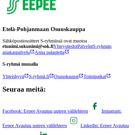
Etelä-Pohjanmaan Osuuskauppa
Sähköpostiosoitteet S-ryhmässä ovat muotoa
etunimi.sukunimi@sok.fi
Yhteystiedot
Palvelut
S-ryhmän
asiakaspalvelu
Anna palautetta
S-ryhmä muualla
Yhteishyvä
S-ryhmä.fi
Osuuskaupat
Toimipaikat
Seuraa meitä:
Facebook: Eepee Avautuu uuteen välilehteen
Instagram:
Eepee Avautuu uuteen välilehteen
Linkedin: Eepee Avautuu