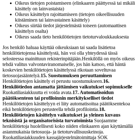
Oikeus tietojen poistamiseen (elinkaaren päättyessä tai mikäli
käsittely on lainvastaista)
Oikeus käsittelyn rajoittamiseen (tietojen oikeellisuuden
kiistäminen tai lainvastainen käsittely)
Oikeus siirtää tiedot järjestelmästä toiseen (automaattisen
käsittelyn osalta)
Oikeus saada tieto henkilötietojen tietoturvaloukkauksesta
Jos henkilö haluaa käyttää oikeuksiaan tai saada lisätietoa
henkilötietojensa käsittelystä, hän voi olla yhteydessä tässä
selosteessa mainittuun rekisterinpitäjään.
Henkilöllä on myös oikeus
tehdä valitus valvontaviranomaiselle, jos hän katsoo, että häntä
koskevien henkilötietojen käsittelyssä rikotaan soveltuvaa
tietosuojasääntelyä.
15. Suostumuksen peruuttaminen
Henkilötietojen käsittely ei perustu suostumukseen.
16.
Henkilötiedon antamatta jättämisen vaikutukset sopimukselle
Ruokatiliasiakkuutta ei voida avata.
17. Automatisoidun
päätöksenteon tai profiloinnin merkitykselliset tiedot
Henkilötietojen käsittelyyn ei liity automatisoitua päätöksentekoa
eikä henkilötietojen perusteella tehdä profilointia.
18.
Henkilötietojen käsittelyn vaikutukset ja yleinen kuvaus
teknisistä ja organisatorisista turvatoimista
Suojaamme
henkilötietoja huolellisesti koko niiden elinkaaren ajan käyttämällä
asianmukaisia tietosuoja- ja tietoturvallisuuskeinoja.
Ruokatiliasiakkuuden kassajärjestelmätoimittaja SOK