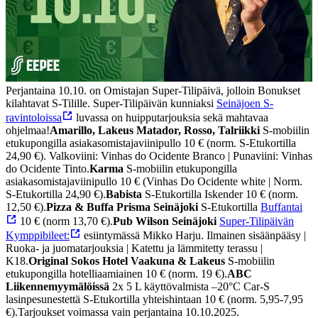
Perjantaina 10.10. on Omistajan Super-Tilipäivä, jolloin Bonukset
kilahtavat S-Tilille. Super-Tilipäivän kunniaksi
Seinäjoen S-
ravintoloissa
luvassa on huipputarjouksia sekä mahtavaa
ohjelmaa!
Amarillo, Lakeus Matador, Rosso, Talriikki
S-mobiilin
etukupongilla asiakasomistajaviinipullo 10 € (norm. S-Etukortilla
24,90 €). Valkoviini: Vinhas do Ocidente Branco | Punaviini: Vinhas
do Ocidente Tinto.
Karma
S-mobiilin etukupongilla
asiakasomistajaviinipullo 10 € (Vinhas Do Ocidente white | Norm.
S-Etukortilla 24,90 €).
Babista
S-Etukortilla Iskender 10 € (norm.
12,50 €).
Pizza & Buffa Prisma Seinäjoki
S-Etukortilla
Buffantai
10 € (norm 13,70 €).
Pub Wilson Seinäjoki
Super-Tilipäivän
Kymppibileet:
esiintymässä Mikko Harju. Ilmainen sisäänpääsy |
Ruoka- ja juomatarjouksia | Katettu ja lämmitetty terassu |
K18.
Original Sokos Hotel Vaakuna & Lakeus
S-mobiilin
etukupongilla hotelliaamiainen 10 € (norm. 19 €).
ABC
Liikennemyymälöissä
2x 5 L käyttövalmista –20°C Car-S
lasinpesunestettä S-Etukortilla yhteishintaan 10 € (norm. 5,95-7,95
€).
Tarjoukset voimassa vain perjantaina 10.10.2025.