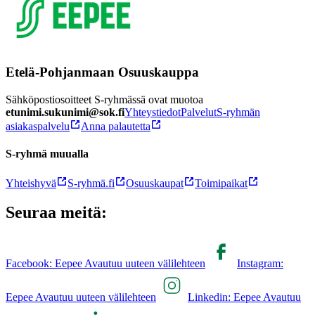
Etelä-Pohjanmaan Osuuskauppa
Sähköpostiosoitteet S-ryhmässä ovat muotoa
etunimi.sukunimi@sok.fi
Yhteystiedot
Palvelut
S-ryhmän
asiakaspalvelu
Anna palautetta
S-ryhmä muualla
Yhteishyvä
S-ryhmä.fi
Osuuskaupat
Toimipaikat
Seuraa meitä:
Facebook: Eepee Avautuu uuteen välilehteen
Instagram:
Eepee Avautuu uuteen välilehteen
Linkedin: Eepee Avautuu