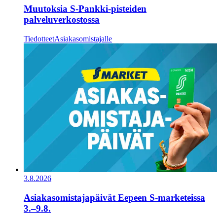
Muutoksia S-Pankki-pisteiden
palveluverkostossa
Tiedotteet
Asiakasomistajalle
3.8.2026
Asiakasomistajapäivät Eepeen S-marketeissa
3.–9.8.