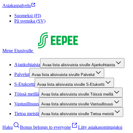
Asiakaspalvelu
Suomeksi (FI)
På svenska (SV)
Mene Etusivulle
Ajankohtaista
Avaa lista alisivuista sivulle Ajankohtaista
Palvelut
Avaa lista alisivuista sivulle Palvelut
S-Etukortti
Avaa lista alisivuista sivulle S-Etukortti
Töissä meillä
Avaa lista alisivuista sivulle Töissä meillä
Vastuullisuus
Avaa lista alisivuista sivulle Vastuullisuus
Tietoa meistä
Avaa lista alisivuista sivulle Tietoa meistä
Haku
Bonus belongs to everyone
Liity asiakasomistajaksi