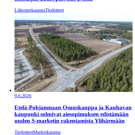
Liikennekauppa
Tiedotteet
9.6.2026
Etelä-Pohjanmaan Osuuskauppa ja Kauhavan
kaupunki solmivat aiesopimuksen edistämään
uuden S-marketin rakentamista Ylihärmään
Tiedotteet
Marketkauppa