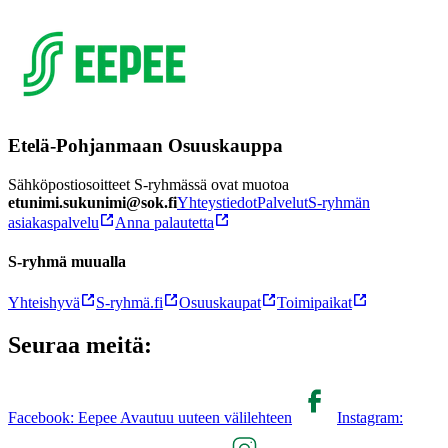
Etelä-Pohjanmaan Osuuskauppa
Sähköpostiosoitteet S-ryhmässä ovat muotoa
etunimi.sukunimi@sok.fi
Yhteystiedot
Palvelut
S-ryhmän
asiakaspalvelu
Anna palautetta
S-ryhmä muualla
Yhteishyvä
S-ryhmä.fi
Osuuskaupat
Toimipaikat
Seuraa meitä:
Facebook: Eepee Avautuu uuteen välilehteen
Instagram: