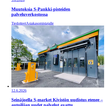
Muutoksia S-Pankki-pisteiden
palveluverkostossa
Tiedotteet
Asiakasomistajalle
12.6.2026
Seinäjoella S-market Kivistön uudistus etenee –
autoilijan uudet palvelut avattu