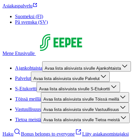
Asiakaspalvelu
Suomeksi (FI)
På svenska (SV)
Mene Etusivulle
Ajankohtaista
Avaa lista alisivuista sivulle Ajankohtaista
Palvelut
Avaa lista alisivuista sivulle Palvelut
S-Etukortti
Avaa lista alisivuista sivulle S-Etukortti
Töissä meillä
Avaa lista alisivuista sivulle Töissä meillä
Vastuullisuus
Avaa lista alisivuista sivulle Vastuullisuus
Tietoa meistä
Avaa lista alisivuista sivulle Tietoa meistä
Haku
Bonus belongs to everyone
Liity asiakasomistajaksi