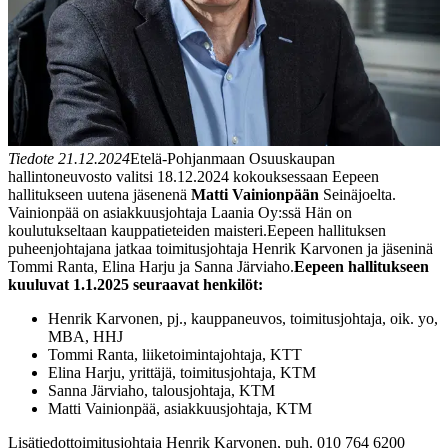
Tiedote 21.12.2024
Etelä-Pohjanmaan Osuuskaupan
hallintoneuvosto valitsi 18.12.2024 kokouksessaan Eepeen
hallitukseen uutena jäsenenä
Matti Vainionpään
Seinäjoelta.
Vainionpää on asiakkuusjohtaja Laania Oy:ssä Hän on
koulutukseltaan kauppatieteiden maisteri.
Eepeen hallituksen
puheenjohtajana jatkaa toimitusjohtaja Henrik Karvonen ja jäseninä
Tommi Ranta, Elina Harju ja Sanna Järviaho.
Eepeen hallitukseen
kuuluvat 1.1.2025 seuraavat henkilöt:
Henrik Karvonen, pj., kauppaneuvos, toimitusjohtaja, oik. yo,
MBA, HHJ
Tommi Ranta, liiketoimintajohtaja, KTT
Elina Harju, yrittäjä, toimitusjohtaja, KTM
Sanna Järviaho, talousjohtaja, KTM
Matti Vainionpää, asiakkuusjohtaja, KTM
Lisätiedot
toimitusjohtaja Henrik Karvonen, puh. 010 764 6200