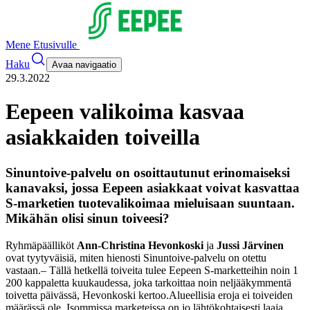
Mene Etusivulle
Haku
Avaa navigaatio
29.3.2022
Eepeen valikoima kasvaa
asiakkaiden toiveilla
Sinuntoive-palvelu on osoittautunut erinomaiseksi
kanavaksi, jossa Eepeen asiakkaat voivat kasvattaa
S-marketien tuotevalikoimaa mieluisaan suuntaan.
Mikähän olisi sinun toiveesi?
Ryhmäpäälliköt
Ann-Christina Hevonkoski
ja
Jussi Järvinen
ovat tyytyväisiä, miten hienosti Sinuntoive-palvelu on otettu
vastaan.
– Tällä hetkellä toiveita tulee Eepeen S-marketteihin noin 1
200 kappaletta kuukaudessa, joka tarkoittaa noin neljääkymmentä
toivetta päivässä, Hevonkoski kertoo.
Alueellisia eroja ei toiveiden
määrässä ole. Isommissa marketeissa on jo lähtökohtaisesti laaja