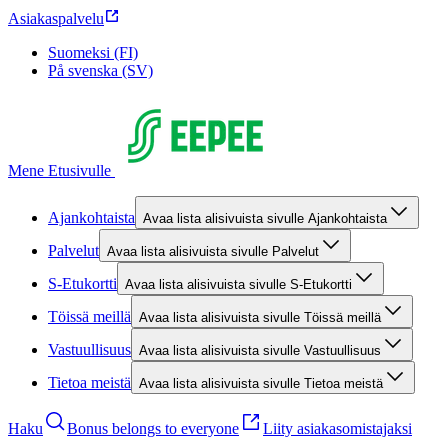
Asiakaspalvelu
Suomeksi (FI)
På svenska (SV)
Mene Etusivulle
Ajankohtaista
Avaa lista alisivuista sivulle Ajankohtaista
Palvelut
Avaa lista alisivuista sivulle Palvelut
S-Etukortti
Avaa lista alisivuista sivulle S-Etukortti
Töissä meillä
Avaa lista alisivuista sivulle Töissä meillä
Vastuullisuus
Avaa lista alisivuista sivulle Vastuullisuus
Tietoa meistä
Avaa lista alisivuista sivulle Tietoa meistä
Haku
Bonus belongs to everyone
Liity asiakasomistajaksi