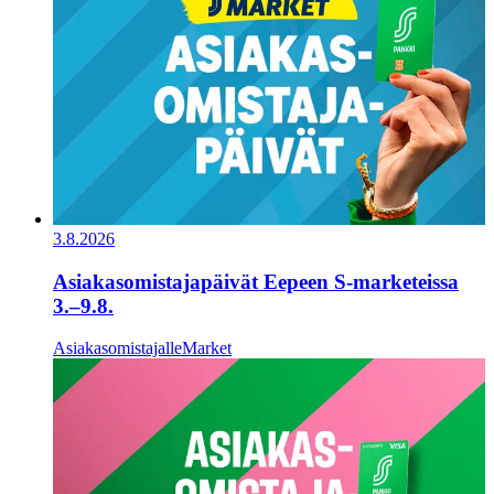
3.8.2026
Asiakasomistajapäivät Eepeen S-marketeissa
3.–9.8.
Asiakasomistajalle
Market