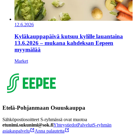
12.6.2026
Kyläkauppapäivä kutsuu kylille lauantaina
13.6.2026 – mukana kahdeksan Eepeen
myymälää
Market
Etelä-Pohjanmaan Osuuskauppa
Sähköpostiosoitteet S-ryhmässä ovat muotoa
etunimi.sukunimi@sok.fi
Yhteystiedot
Palvelut
S-ryhmän
asiakaspalvelu
Anna palautetta