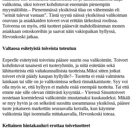
valikoima, siksi toiveet kohdistuvat enemmän pienempiin
myymälöihin.
– Pienemmässä yksikössä tilaa on vähemmän eli
”seinät tulevat vastaan”. Tästä syystä näissä yksiköissä valikoiman
osuvuus ja asiakkaiden toiveet ovat erittäin tärkeässä roolissa.
Toiveena on myös, että tuotteet pääsevät mahdollisimman monen
asiakkaan ostoskoreihin ja saavat näin vakiopaikan hyllyssä,
Hevonkoski jatkaa.
Valtaosa esitetyistä toiveista toteutuu
Eepeelle esitetyistä toiveista pääsee suurin osa valikoimiin. Toiveet
kohdistuvat tasaisesti eri tuoteryhmiin, ja niitä esitetään sekä
lähituotteista että valtakunnallisista tuotteista.
Miksi sitten jotkut
toiveet eivät päädy kaupan hyllyille?
– Tuotetta ei enää valmisteta
lainkaan tai sille on jo valikoimissa selkeä rinnakkaistuote. Syy voi
olla myös se, että hyllyyn ei mahdu enää enempää tuotteita. Tai että
emme näe sille olevan riittävästi kysyntää.
– Yleensä Sinuntoiveet
nostetaan koemielessä valikoimiin muutamaksi kuukaudeksi. Mikäli
se myy hyvin ja on selkeästi suosittu useammassa yksikössä, pääsee
tuote jokaiseen markettiin seuraavalla kerralla, kun käymme
valikoimia läpi isommalla mittakaavalla, Hevonkoski toteaa.
Keltainen hintakauluri erottaa toivetuotteet