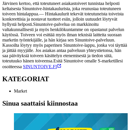
Järvinen kertoo, että toteutuneet asiakastoiveet tunnistaa helposti
keltaisesta Sinuntoive-hintakaulurista, joka reunustaa toteutuneen
toiveen hintalappua.
— Hintakaulurit tekevät toteutuneista toiveista
konkreettisia ja nostavat tuotteet esiin, jolloin uutuudet löytyvät
hyllystä helposti.
Sinuntoive-palvelua on markkinoitu
valtakunnallisesti ja myös henkilökuntamme on opastanut palvelun
käytössä. Toiveen voi esittää myös ilman teknisiä laitteita suoraan
marketin työntekijälle, ja hän kirjaa sen Sinuntoive-palveluun.
Kassoilta löytyy myös paperinen Sinuntoive-lappu, jonka voi täyttää
ja jättää myyjälle. Jos asiakas antaa palveluun yhteystietonsa, hän
saa päivityksiä toiveen käsittelyn etenemisestä ja tiedon siitä,
toteutuuko hänen toiveensa.
Esitä Sinuntoive omalle S-marketillesi
osoitteessa
SINUNTOIVE.FI
KATEGORIAT
Market
Sinua saattaisi kiinnostaa