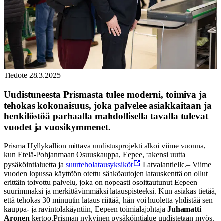
Tiedote 28.3.2025
Uudistuneesta Prismasta tulee moderni, toimiva ja
tehokas kokonaisuus, joka palvelee asiakkaitaan ja
henkilöstöä parhaalla mahdollisella tavalla tulevat
vuodet ja vuosikymmenet.
Prisma Hyllykallion mittava uudistusprojekti alkoi viime vuonna,
kun Etelä-Pohjanmaan Osuuskauppa, Eepee, rakensi uutta
pysäköintialuetta ja
suurteholatausyksiköt
Latvalantielle.
– Viime
vuoden lopussa käyttöön otettu sähköautojen latauskenttä on ollut
erittäin toivottu palvelu, joka on nopeasti osoittautunut Eepeen
suurimmaksi ja merkittävimmäksi latauspisteeksi. Kun asiakas tietää,
että tehokas 30 minuutin lataus riittää, hän voi huoletta yhdistää sen
kauppa- ja ravintolakäyntiin, Eepeen toimialajohtaja
Juhamatti
Aronen
kertoo.
Prisman nykyinen pysäköintialue uudistetaan myös.