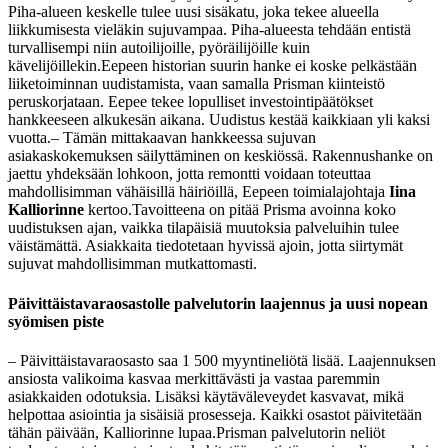
Piha-alueen keskelle tulee uusi sisäkatu, joka tekee alueella
liikkumisesta vieläkin sujuvampaa. Piha-alueesta tehdään entistä
turvallisempi niin autoilijoille, pyöräilijöille kuin
kävelijöillekin.
Eepeen historian suurin hanke ei koske pelkästään
liiketoiminnan uudistamista, vaan samalla Prisman kiinteistö
peruskorjataan. Eepee tekee lopulliset investointipäätökset
hankkeeseen alkukesän aikana. Uudistus kestää kaikkiaan yli kaksi
vuotta.
– Tämän mittakaavan hankkeessa sujuvan
asiakaskokemuksen säilyttäminen on keskiössä. Rakennushanke on
jaettu yhdeksään lohkoon, jotta remontti voidaan toteuttaa
mahdollisimman vähäisillä häiriöillä, Eepeen toimialajohtaja
Iina
Kalliorinne
kertoo.
Tavoitteena on pitää Prisma avoinna koko
uudistuksen ajan, vaikka tilapäisiä muutoksia palveluihin tulee
väistämättä. Asiakkaita tiedotetaan hyvissä ajoin, jotta siirtymät
sujuvat mahdollisimman mutkattomasti.
Päivittäistavaraosastolle palvelutorin laajennus ja uusi nopean
syömisen piste
– Päivittäistavaraosasto saa 1 500 myyntineliötä lisää. Laajennuksen
ansiosta valikoima kasvaa merkittävästi ja vastaa paremmin
asiakkaiden odotuksia. Lisäksi käytäväleveydet kasvavat, mikä
helpottaa asiointia ja sisäisiä prosesseja. Kaikki osastot päivitetään
tähän päivään, Kalliorinne lupaa.
Prisman palvelutorin neliöt