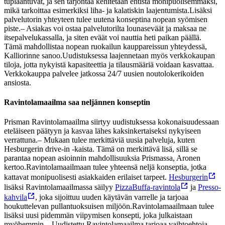
tuplaantuvat, ja sen tarjontaa kehitetään entistä monipuolisemmaksi,
mikä tarkoittaa esimerkiksi liha- ja kalatiskin laajentumista.
Lisäksi
palvelutorin yhteyteen tulee uutena konseptina nopean syömisen
piste.
– Asiakas voi ostaa palvelutorilta lounaseväät ja maksaa ne
itsepalvelukassalla, ja siten eväät voi nauttia heti paikan päällä.
Tämä mahdollistaa nopean ruokailun kauppareissun yhteydessä,
Kalliorinne sanoo.
Uudistuksessa laajennetaan myös verkkokaupan
tiloja, jotta nykyistä kapasiteettia ja tilausmääriä voidaan kasvattaa.
Verkkokauppa palvelee jatkossa 24/7 uusien noutolokerikoiden
ansiosta.
Ravintolamaailma saa neljännen konseptin
Prisman Ravintolamaailma siirtyy uudistuksessa kokonaisuudessaan
eteläiseen päätyyn ja kasvaa lähes kaksinkertaiseksi nykyiseen
verrattuna.
– Mukaan tulee merkittäviä uusia palveluja, kuten
Hesburgerin drive-in -kaista. Tämä on merkittävä lisä, sillä se
parantaa nopean asioinnin mahdollisuuksia Prismassa, Aronen
kertoo.
Ravintolamaailmaan tulee yhteensä neljä konseptia, jotka
kattavat monipuolisesti asiakkaiden erilaiset tarpeet.
Hesburgerin
lisäksi Ravintolamaailmassa säilyy
PizzaBuffa-ravintola
ja
Presso-
kahvila
, joka sijoittuu uuden käytävän varrelle ja tarjoaa
houkuttelevan pullantuoksuisen miljöön.
Ravintolamaailmaan tulee
lisäksi uusi pidemmän viipymisen konsepti, joka julkaistaan
myöhemmin.
– Uudistettu Ravintolamaailma tarjoaa vaihtoehtoja