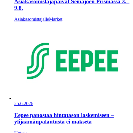
Asiakasomistajapäivät Seinäjoen Prismassa 3.–
9.8.
Asiakasomistajalle
Market
25.6.2026
Eepee panostaa hintatason laskemiseen –
ylijäämänpalautusta ei makseta
Uutisia