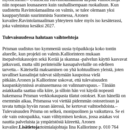
niin nopeaan lounaaseen kuin rauhallisempaan ruokailuun. Kun
uudistettu Ravintolamaailma on valmis, se tulee olemaan yksi
kaupparyhmän suurimmista Suomessa, Aronen
kuvailee.
Ravintolamaailman yhteyteen tulee myös iso kesäterassi,
joka valmistuu kesäksi 2027.
Tulevaisuudessa halutaan vaihtoehtoja
Prisman uudistus tuo kymmeniä uusia työpaikkoja koko tontin
alueelle, kun projekti on valmis.
Kalliorinteen mukaan
itsepalvelukassojen sekä Kerää ja skannaa -palvelun käyttö kasvavat
jatkuvasti, mutta silti perinteisille kassapalveluille on edelleen
tarvetta.
– Käteisellä maksaminen on yhä kohtuullisen yleistä, joten
tavalliset kassalinjat tulevat säilymään kaupoissa vielä
pitkään.
Aronen ja Kalliorinne uskovat, että tulevaisuuden
kaupankäynnissä avainasemassa on valinnanvapaus.
– Tänään
asiakkaalla saattaa olla kiire, ja silloin hän voi käydä nopeasti
hakemassa Prisman verkkokaupasta tilatut ostokset. Kun hänellä on
enemmän aikaa, Prismassa voi viettää pidemmän ostosreissun ja
tavata tuttuja hyvän ruoan ääressä, he kertovat vaihtoehdoista.
–
Tulevaisuuden Prisma on selkeä, monipuolinen ja vaikuttava. Se ei
ole vain ostospaikka, vaan viihtymisen keskus, jossa asiakas voi
nauttia palveluista ja ympäristöstä kiireettä, Aronen
kuvailee.
Lisätietoja:
toimialajohtaja Iina Kalliorinne p. 010 764