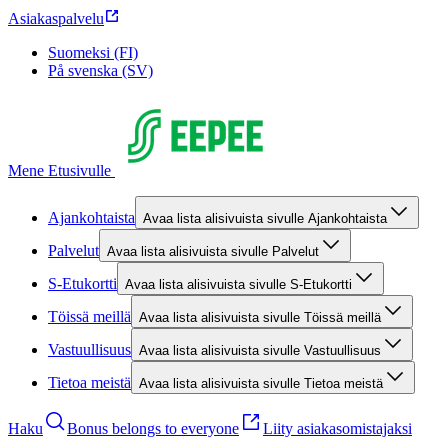
Asiakaspalvelu
Suomeksi (FI)
På svenska (SV)
Mene Etusivulle
Ajankohtaista
Avaa lista alisivuista sivulle Ajankohtaista
Palvelut
Avaa lista alisivuista sivulle Palvelut
S-Etukortti
Avaa lista alisivuista sivulle S-Etukortti
Töissä meillä
Avaa lista alisivuista sivulle Töissä meillä
Vastuullisuus
Avaa lista alisivuista sivulle Vastuullisuus
Tietoa meistä
Avaa lista alisivuista sivulle Tietoa meistä
Haku
Bonus belongs to everyone
Liity asiakasomistajaksi