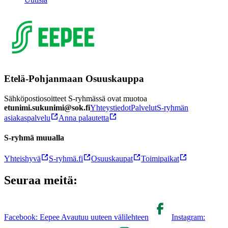
Etelä-Pohjanmaan Osuuskauppa
Sähköpostiosoitteet S-ryhmässä ovat muotoa
etunimi.sukunimi@sok.fi
Yhteystiedot
Palvelut
S-ryhmän
asiakaspalvelu
Anna palautetta
S-ryhmä muualla
Yhteishyvä
S-ryhmä.fi
Osuuskaupat
Toimipaikat
Seuraa meitä:
Facebook: Eepee Avautuu uuteen välilehteen
Instagram: