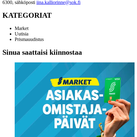
6300, sähköposti
iina.kalliorinne@sok.fi
KATEGORIAT
Market
Uutisia
Prismauudistus
Sinua saattaisi kiinnostaa