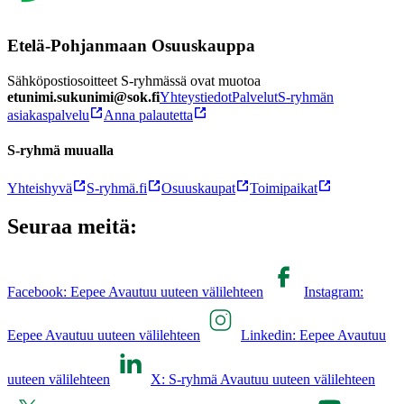
Etelä-Pohjanmaan Osuuskauppa
Sähköpostiosoitteet S-ryhmässä ovat muotoa
etunimi.sukunimi@sok.fi
Yhteystiedot
Palvelut
S-ryhmän
asiakaspalvelu
Anna palautetta
S-ryhmä muualla
Yhteishyvä
S-ryhmä.fi
Osuuskaupat
Toimipaikat
Seuraa meitä:
Facebook: Eepee Avautuu uuteen välilehteen
Instagram:
Eepee Avautuu uuteen välilehteen
Linkedin: Eepee Avautuu
uuteen välilehteen
X: S-ryhmä Avautuu uuteen välilehteen