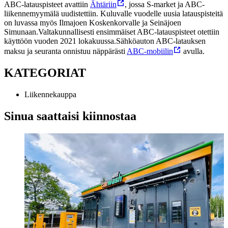
ABC-latauspisteet avattiin
Ähtäriin
, jossa S-market ja ABC-
liikennemyymälä uudistettiin. Kuluvalle vuodelle uusia latauspisteitä
on luvassa myös Ilmajoen Koskenkorvalle ja Seinäjoen
Simunaan.
Valtakunnallisesti ensimmäiset ABC-latauspisteet otettiin
käyttöön vuoden 2021 lokakuussa.
Sähköauton ABC-latauksen
maksu ja seuranta onnistuu näppärästi
ABC-mobiilin
avulla.
KATEGORIAT
Liikennekauppa
Sinua saattaisi kiinnostaa