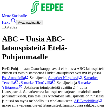
Mene Etusivulle
Haku
Avaa navigaatio
13.9.2022
ABC – Uusia ABC-
latauspisteitä Etelä-
Pohjanmaalle
Etelä-Pohjanmaan Osuuskauppa avasi elokuussa ABC-latauspisteitä
viiteen eri toimipisteeseensä.
Uudet latauspisteet ovat nyt käytössä
Ess Autotalolla
Seinäjoella,
S-market Närpiössä
,
S-market
Teuvalla
,
S-market Törnävällä
Seinäjoella ja
S-market
Ylistarossa
. Jokaiseen toimipisteistä avattiin 2–4 uutta
latauspistettä. S-marketeissa latauspisteet tarjoavat mahdollisuuden
peruslataukseen, kun taas Ess Autotalolla latauspisteitä on runsaasti
ja niissä on myös mahdollisuus teholataukseen.
ABC-mobiilista
näkee aina vapaana olevat latauspisteet.
Tammikuussa sähköautojen