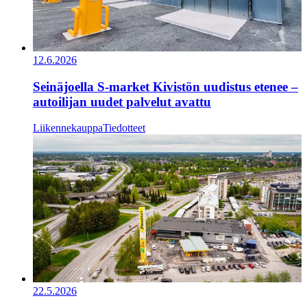
12.6.2026
Seinäjoella S-market Kivistön uudistus etenee –
autoilijan uudet palvelut avattu
Liikennekauppa
Tiedotteet
22.5.2026