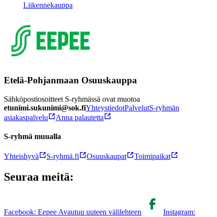
Liikennekauppa
Etelä-Pohjanmaan Osuuskauppa
Sähköpostiosoitteet S-ryhmässä ovat muotoa
etunimi.sukunimi@sok.fi
Yhteystiedot
Palvelut
S-ryhmän
asiakaspalvelu
Anna palautetta
S-ryhmä muualla
Yhteishyvä
S-ryhmä.fi
Osuuskaupat
Toimipaikat
Seuraa meitä:
Facebook: Eepee Avautuu uuteen välilehteen
Instagram: