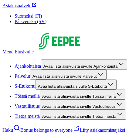
Asiakaspalvelu
Suomeksi (FI)
På svenska (SV)
Mene Etusivulle
Ajankohtaista
Avaa lista alisivuista sivulle Ajankohtaista
Palvelut
Avaa lista alisivuista sivulle Palvelut
S-Etukortti
Avaa lista alisivuista sivulle S-Etukortti
Töissä meillä
Avaa lista alisivuista sivulle Töissä meillä
Vastuullisuus
Avaa lista alisivuista sivulle Vastuullisuus
Tietoa meistä
Avaa lista alisivuista sivulle Tietoa meistä
Haku
Bonus belongs to everyone
Liity asiakasomistajaksi