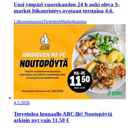
Uusi ympäri vuorokauden 24 h auki oleva S-
market Itikanristeys avataan torstaina 4.6.
Liikennekauppa
Tiedotteet
Marketkauppa
4.5.2026
Tervetuloa lounaalle ABC:lle! Noutopöytä
arkisin nyt vain 11,50 €